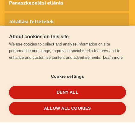
Panaszkezelési eljárás
Jótállási feltételek
About cookies on this site
Személyes adatok védelme
We use cookies to collect and analyse information on site
performance and usage, to provide social media features and to
enhance and customise content and advertisements.
Learn more
Kapcsolat
Cookie settings
Garancia regisztráció
DENY ALL
© 2026
extol.hu
- Minden jog fenntartva
ALLOW ALL COOKIES
Létrehozta
FEO