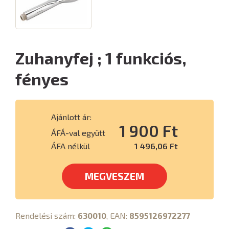
Zuhanyfej ; 1 funkciós,
fényes
Ajánlott ár:
1 900 Ft
ÁFÁ-val együtt
ÁFA nélkül
1 496,06 Ft
MEGVESZEM
Rendelési szám:
630010
, EAN:
8595126972277