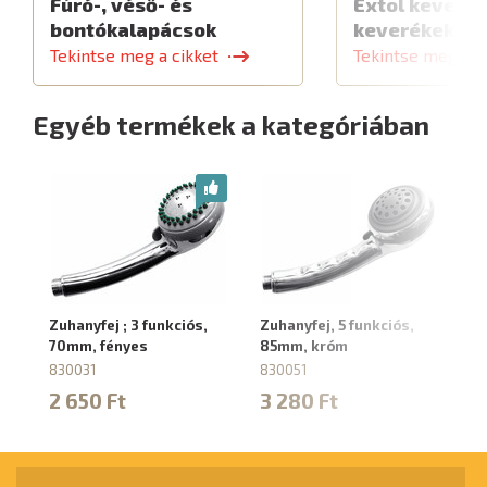
Fúró-, véső- és
Extol keverők
bontókalapácsok
keverékekhe
Tekintse meg a cikket
Tekintse meg a c
Egyéb termékek a kategóriában
Zuhanyfej ; 3 funkciós,
Zuhanyfej, 5 funkciós,
Zu
70mm, fényes
85mm, króm
7
830031
830051
83
2 650 Ft
3 280 Ft
2