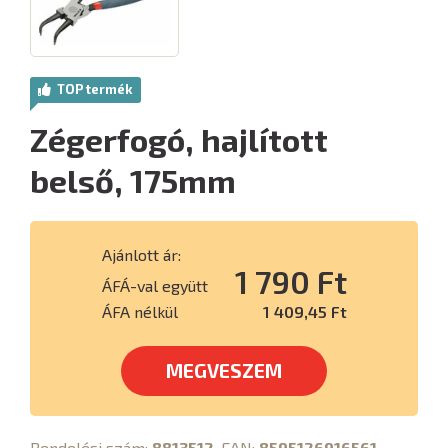
TOP termék
Zégerfogó, hajlított
belső, 175mm
Ajánlott ár:
1 790 Ft
ÁFÁ-val együtt
ÁFA nélkül
1 409,45 Ft
MEGVESZEM
Rendelési szám:
8813512
, EAN:
8595126916561