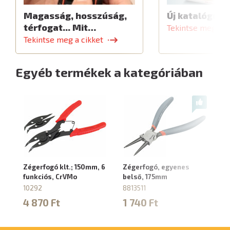
Magasság, hosszúság,
Új katalógus
térfogat... Mit…
Tekintse meg a c
Tekintse meg a cikket
Egyéb termékek a kategóriában
Zégerfogó klt.; 150mm, 6
Zégerfogó, egyenes
Zé
funkciós, CrVMo
belső, 175mm
kü
10292
8813511
88
4 870 Ft
1 740 Ft
1