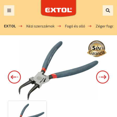
EXTOL
Kézi szerszámok
Fogó és olló
Zéger fogó