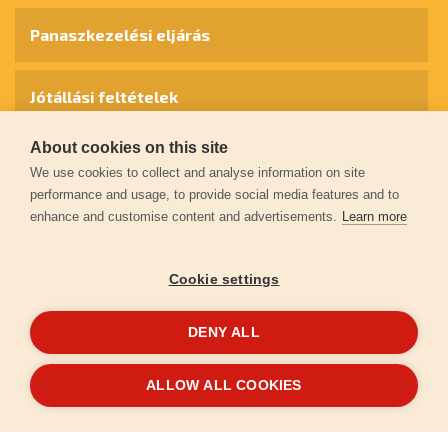
Panaszkezelési eljárás
Jótállási feltételek
About cookies on this site
Személyes adatok védelme
We use cookies to collect and analyse information on site
performance and usage, to provide social media features and to
enhance and customise content and advertisements.
Learn more
Kapcsolat
Cookie settings
Garancia regisztráció
DENY ALL
© 2026
extol.hu
- Minden jog fenntartva
ALLOW ALL COOKIES
Létrehozta
FEO