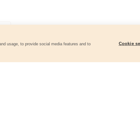
Cookie se
and usage, to provide social media features and to
góriában
Zégerfogó, hajlított belső, 175mm
Zégerfogó, egyenes k
8813512
8813513