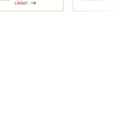
cikket
c