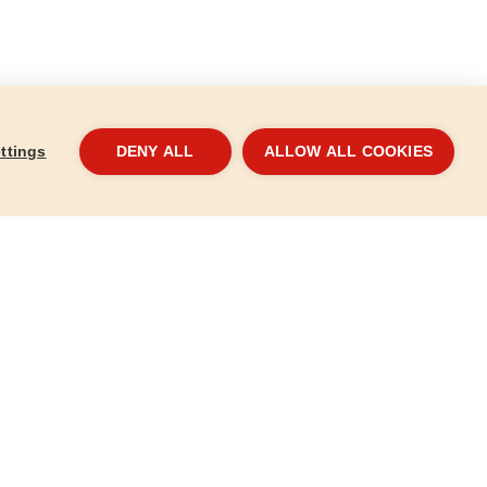
ttings
DENY ALL
ALLOW ALL COOKIES
ülső, 175mm
Zégerfogó, hajlított külső, 175mm
8813514