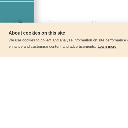
About cookies on this site
Szerviz
We use cookies to collect and analyse information on site performance 
enhance and customise content and advertisements.
Learn more
Egyéb termékek a kate
Zégerfogó klt.; 150mm, 6 funkciós,
CrVMo