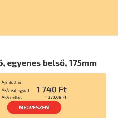
ó, egyenes belső, 175mm
Ajánlott ár:
1 740 Ft
ÁFÁ-val együtt
ÁFA nélkül
1 370,08 Ft
MEGVESZEM