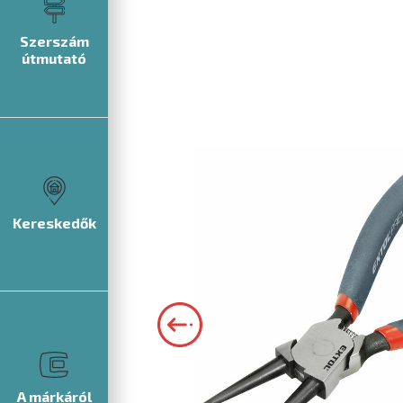
Szerszám
útmutató
Kereskedők
A márkáról