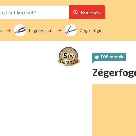
Keresés
k
Fogó és olló
Zéger fogó
TOP termék
Zégerfog