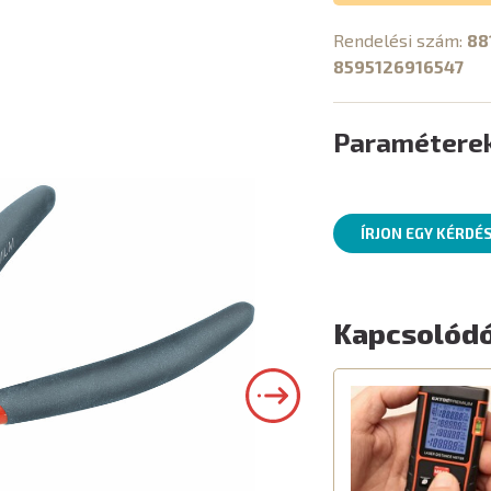
Rendelési szám:
88
8595126916547
Paramétere
ÍRJON EGY KÉRDÉ
Kapcsolódó