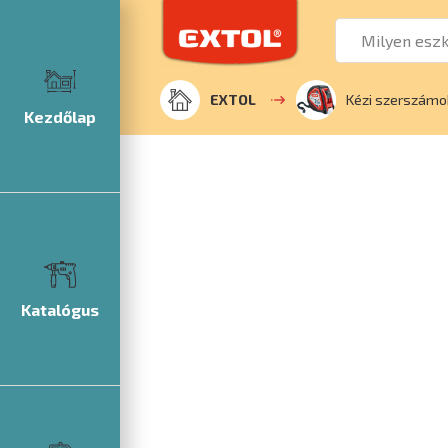
EXTOL
Kézi szerszámo
Kezdőlap
Katalógus