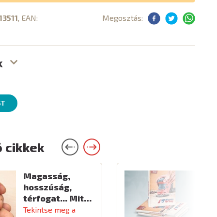
13511
, EAN:
Megosztás:
k
ST
 cikkek
Magasság,
Ú
hosszúság,
térfogat... Mit…
Tekintse meg a
T