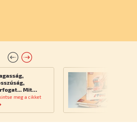
agasság,
Ú
osszúság,
rfogat... Mit…
kintse meg a cikket
Te