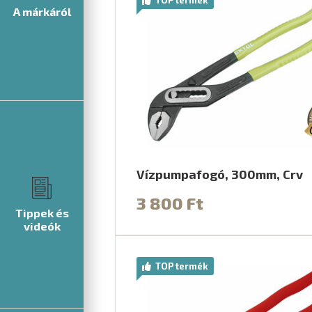
A márkáról
Vízpumpafogó, 300mm, Crv
3 800 Ft
Tippek és
videók
TOP termék