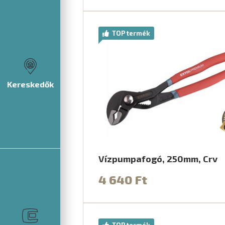
TOP termék
Kereskedők
Vízpumpafogó, 250mm, Crv
4 640 Ft
TOP termék