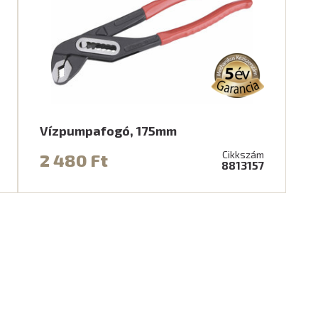
Vízpumpafogó, 175mm
Cikkszám
2 480 Ft
8813157