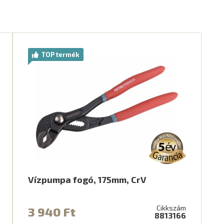
TOP termék
Vízpumpa fogó, 175mm, CrV
Cikkszám
3 940 Ft
8813166