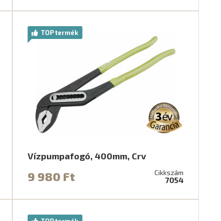
TOP termék
Vízpumpafogó, 400mm, Crv
Cikkszám
9 980 Ft
7054
TOP termék