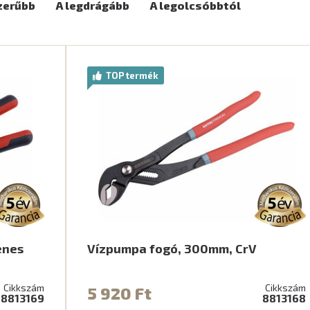
zerűbb
A legdrágább
A legolcsóbbtól
TOP termék
enes
Vízpumpa fogó, 300mm, CrV
Cikkszám
Cikkszám
5 920 Ft
8813169
8813168