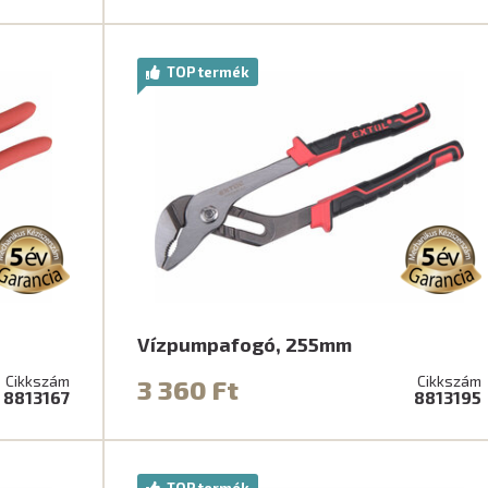
TOP termék
Vízpumpafogó, 255mm
Cikkszám
Cikkszám
3 360 Ft
8813167
8813195
TOP termék