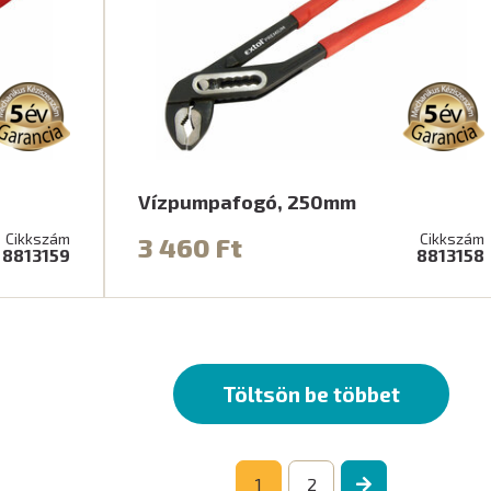
Vízpumpafogó, 250mm
Cikkszám
Cikkszám
3 460 Ft
8813159
8813158
Töltsön be többet
1
2