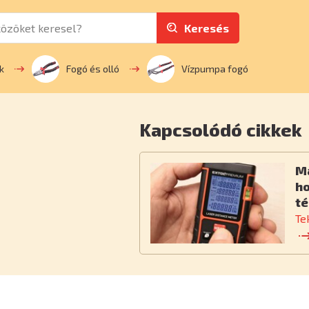
Keresés
k
Fogó és olló
Vízpumpa fogó
Kapcsolódó cikkek
M
h
té
Te