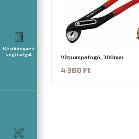
Kézikönyvek
segítségül
Vízpumpafogó, 300mm
4 380 Ft