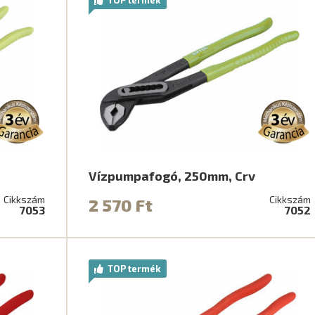
Vízpumpafogó, 250mm, Crv
Cikkszám
Cikkszám
2 570 Ft
7053
7052
TOP termék