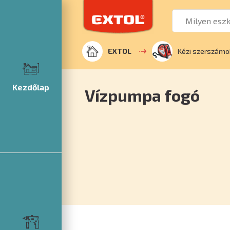
EXTOL
Kézi szerszámo
Kezdőlap
Vízpumpa fogó