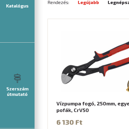
Rendezés:
Legújabb
Legnéps
Katalógus
Szerszám
útmutató
Vízpumpa fogó, 250mm, egy
pofák, CrV50
6 130 Ft