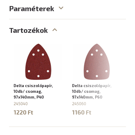
Paraméterek
Tartozékok
Delta csiszolópapír,
Delta csiszolópapír,
De
10db/ csomag,
10db/ csomag,
10
97x140mm, P40
97x140mm, P60
9
245040
245060
2
1220 Ft
1160 Ft
1