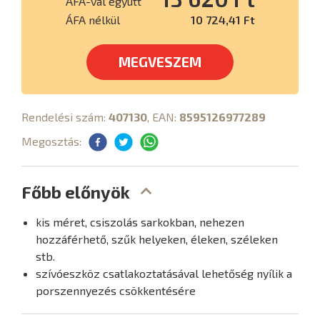
ÁFÁ-val együtt
ÁFA nélkül
10 724,41 Ft
MEGVESZEM
Rendelési szám:
407130
, EAN:
8595126977289
Megosztás:
Főbb előnyök
kis méret, csiszolás sarkokban, nehezen
hozzáférhető, szűk helyeken, éleken, széleken
stb.
szívóeszköz csatlakoztatásával lehetőség nyílik a
porszennyezés csökkentésére