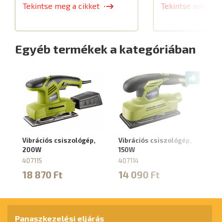
Tekintse meg a cikket
Tekintse meg a c
Egyéb termékek a kategóriában
Vibrációs csiszológép,
Vibrációs csiszológép,
Re
200W
150W
1-
407115
407114
8
18 870 Ft
14 090 Ft
1
Panaszkezelési eljárás