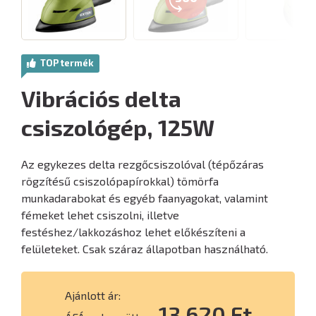
TOP termék
Vibrációs delta
csiszológép, 125W
Az egykezes delta rezgőcsiszolóval (tépőzáras
rögzítésű csiszolópapírokkal) tömörfa
munkadarabokat és egyéb faanyagokat, valamint
fémeket lehet csiszolni, illetve
festéshez/lakkozáshoz lehet előkészíteni a
felületeket. Csak száraz állapotban használható.
Ajánlott ár:
13 620 Ft