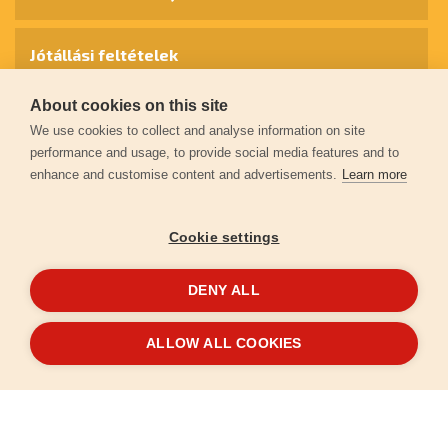
Jótállási feltételek
About cookies on this site
Személyes adatok védelme
We use cookies to collect and analyse information on site
performance and usage, to provide social media features and to
enhance and customise content and advertisements.
Learn more
Kapcsolat
Cookie settings
Garancia regisztráció
DENY ALL
© 2026
extol.hu
- Minden jog fenntartva
ALLOW ALL COOKIES
Létrehozta
FEO