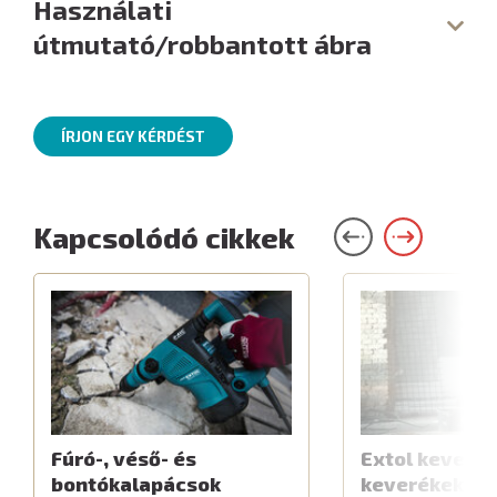
Használati
útmutató/robbantott ábra
ÍRJON EGY KÉRDÉST
Kapcsolódó cikkek
Fúró-, véső- és
Extol keverők
bontókalapácsok
keverékekhe