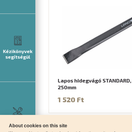
Kézikönyvek
segítségül
Lapos hidegvágó STANDARD,
250mm
1 520 Ft
Szerviz
About cookies on this site