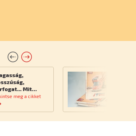
agasság,
Ú
osszúság,
rfogat... Mit…
kintse meg a cikket
Te