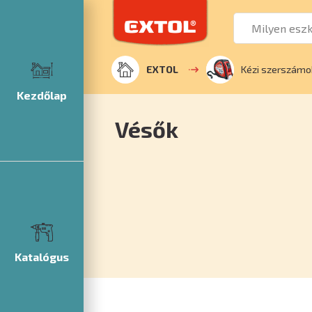
EXTOL
Kézi szerszámo
Kezdőlap
Vésők
Katalógus