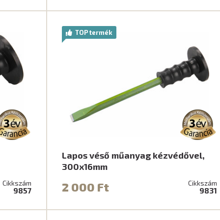
TOP termék
Lapos véső műanyag kézvédővel,
300x16mm
Cikkszám
Cikkszám
2 000 Ft
9857
9831