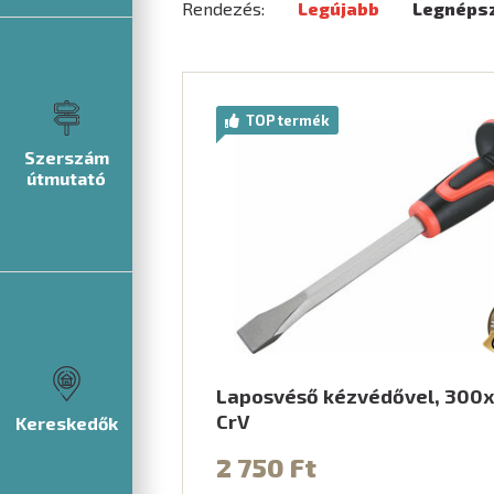
Rendezés:
Legújabb
Legnéps
TOP termék
Szerszám
útmutató
Laposvéső kézvédővel, 300
CrV
Kereskedők
2 750 Ft