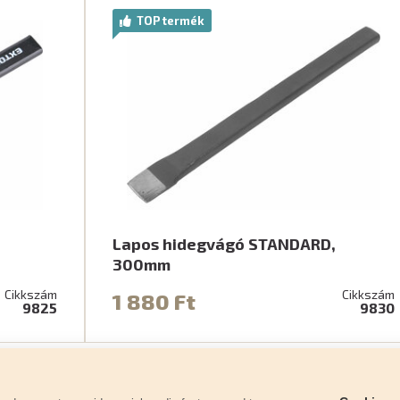
TOP termék
Lapos hidegvágó STANDARD,
300mm
Cikkszám
Cikkszám
1 880 Ft
9825
9830
Panaszkezelési eljárás
Jótállási feltételek
Személy