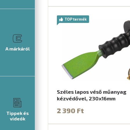
TOP termék
A márkáról
Széles lapos véső műanyag
kézvédővel, 230x16mm
2 390 Ft
Tippek és
videók