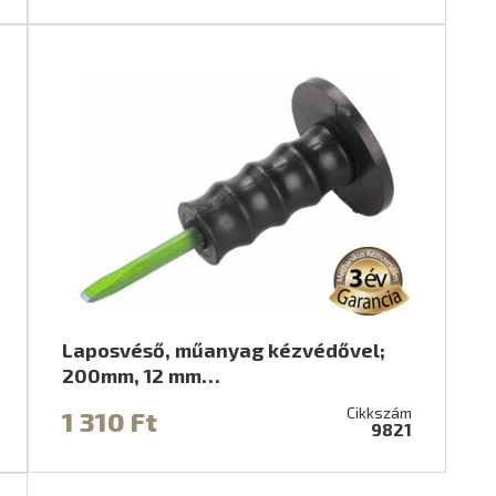
Laposvéső, műanyag kézvédővel;
200mm, 12 mm…
Cikkszám
1 310 Ft
9821