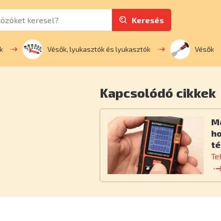
Keresés
k
Vésők, lyukasztók és lyukasztók
Vésők
Kapcsolódó cikkek
M
h
té
Te