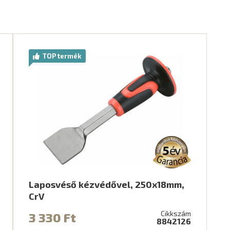
TOP termék
Laposvéső kézvédővel, 250x18mm,
CrV
Cikkszám
3 330 Ft
8842126