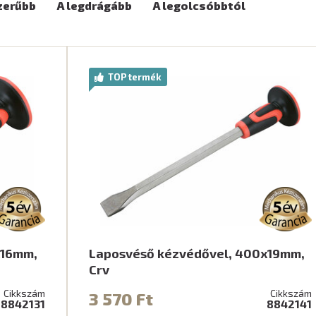
zerűbb
A legdrágább
A legolcsóbbtól
TOP termék
x16mm,
Laposvéső kézvédővel, 400x19mm,
Crv
Cikkszám
Cikkszám
3 570 Ft
8842131
8842141