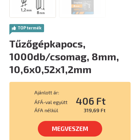
TOP termék
Tűzőgépkapocs,
1000db/csomag, 8mm,
10,6x0,52x1,2mm
Ajánlott ár:
406 Ft
ÁFÁ-val együtt
ÁFA nélkül
319,69 Ft
MEGVESZEM