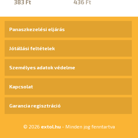
383 Ft
436 Ft
4
Panaszkezelési eljárás
Jótállási feltételek
Személyes adatok védelme
Kapcsolat
Garancia regisztráció
© 2026
extol.hu
- Minden jog fenntartva