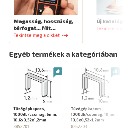
Magasság, hosszúság,
Új katalógus
térfogat... Mit…
Tekintse meg a c
Tekintse meg a cikket
Egyéb termékek a kategóriában
Tűzőgépkapocs,
Tűzőgépkapocs,
T
1000db/csomag, 6mm,
1000db/csomag, 10mm,
1
10,6x0,52x1,2mm
10,6x0,52x1,2mm
10
8852201
8852203
8