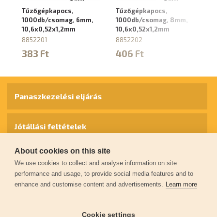
Tűzőgépkapocs,
Tűzőgépkapocs,
T
1000db/csomag, 6mm,
1000db/csomag, 8mm,
1
10,6x0,52x1,2mm
10,6x0,52x1,2mm
10
8852201
8852202
8
383 Ft
406 Ft
4
Panaszkezelési eljárás
Jótállási feltételek
About cookies on this site
Személyes adatok védelme
We use cookies to collect and analyse information on site
performance and usage, to provide social media features and to
enhance and customise content and advertisements.
Learn more
Kapcsolat
Cookie settings
Garancia regisztráció