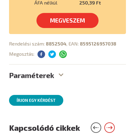
ÁFA nélkül
250,39 Ft
MEGVESZEM
Rendelési szám:
8852504
, EAN:
8595126957038
Megosztás:
Paraméterek
ÍRJON EGY KÉRDÉST
Kapcsolódó cikkek