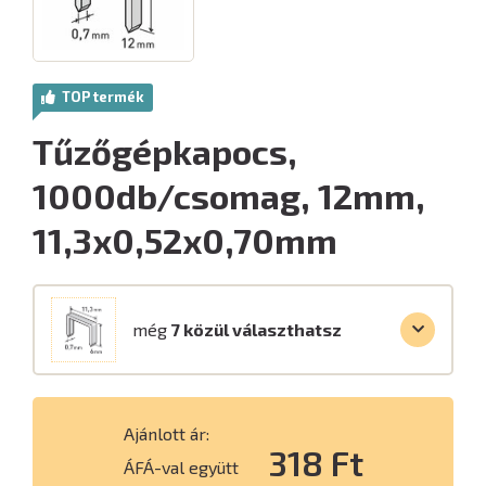
TOP termék
Tűzőgépkapocs,
1000db/csomag, 12mm,
11,3x0,52x0,70mm
még
7 közül választhatsz
Ajánlott ár:
318 Ft
ÁFÁ-val együtt