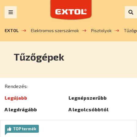
EXTOL
Elektromos szerszámok
Pisztolyok
Tűzőg
Tűzőgépek
Rendezés:
Legújabb
Legnépszerűbb
A legdrágább
A legolcsóbbtól
TOP termék