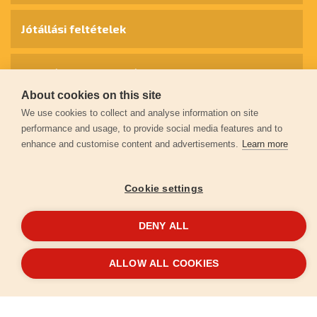
Jótállási feltételek
Személyes adatok védelme
About cookies on this site
We use cookies to collect and analyse information on site
Kapcsolat
performance and usage, to provide social media features and to
enhance and customise content and advertisements.
Learn more
Garancia regisztráció
Cookie settings
© 2026
extol.hu
- Minden jog fenntartva
DENY ALL
Létrehozta
FEO
ALLOW ALL COOKIES