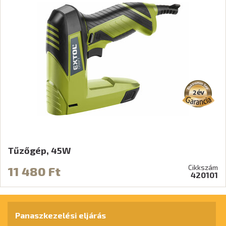
Tűzőgép, 45W
Cikkszám
11 480 Ft
420101
Panaszkezelési eljárás