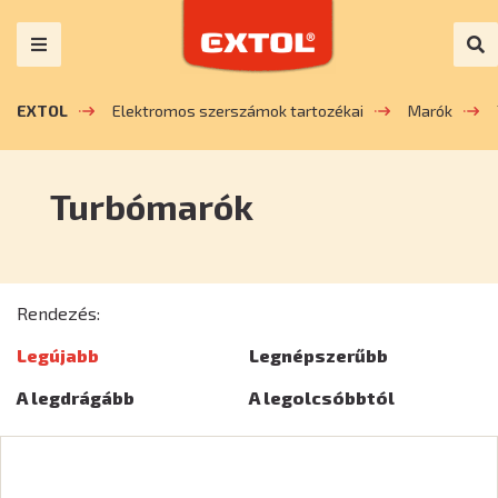
EXTOL
Elektromos szerszámok tartozékai
Marók
Turbómarók
Rendezés:
Legújabb
Legnépszerűbb
A legdrágább
A legolcsóbbtól