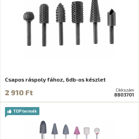
Csapos ráspoly fához, 6db-os készlet
Cikkszám
2 910 Ft
8803701
TOP termék