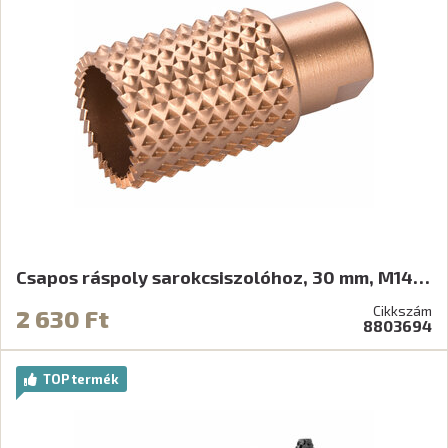
Csapos ráspoly sarokcsiszolóhoz, 30 mm, M14…
Cikkszám
2 630 Ft
8803694
TOP termék