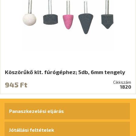
Köszörűkő klt. fúrógéphez; 5db, 6mm tengely
Cikkszám
945 Ft
1820
Panaszkezelési eljárás
Jótállási feltételek