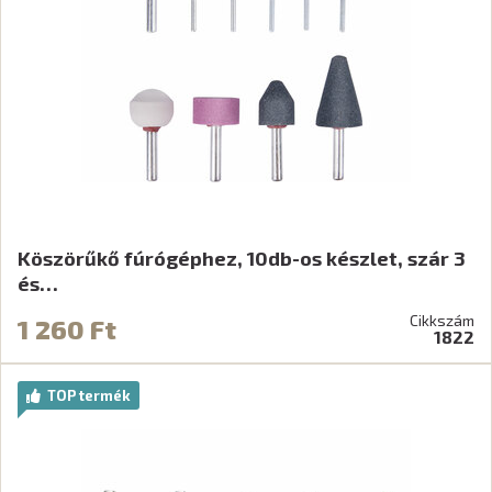
Köszörűkő fúrógéphez, 10db-os készlet, szár 3
és…
Cikkszám
1 260 Ft
1822
TOP termék