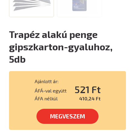
Trapéz alakú penge
gipszkarton-gyaluhoz,
5db
Ajánlott ár:
521 Ft
ÁFÁ-val együtt
ÁFA nélkül
410,24 Ft
MEGVESZEM