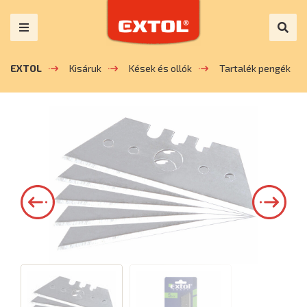
EXTOL
Kisáruk
Kések és ollók
Tartalék pengék