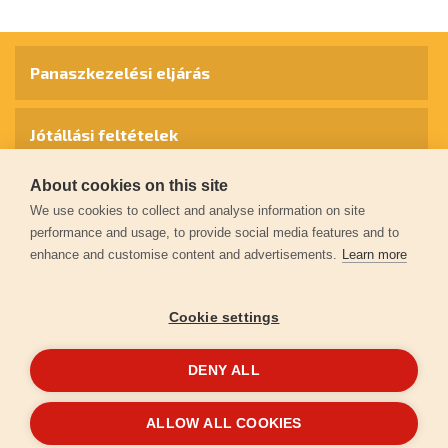
Panaszkezelési eljárás
Jótállási feltételek
About cookies on this site
Személyes adatok védelme
We use cookies to collect and analyse information on site
performance and usage, to provide social media features and to
enhance and customise content and advertisements.
Learn more
Kapcsolat
Cookie settings
Garancia regisztráció
DENY ALL
© 2026
extol.hu
- Minden jog fenntartva
ALLOW ALL COOKIES
Létrehozta
FEO