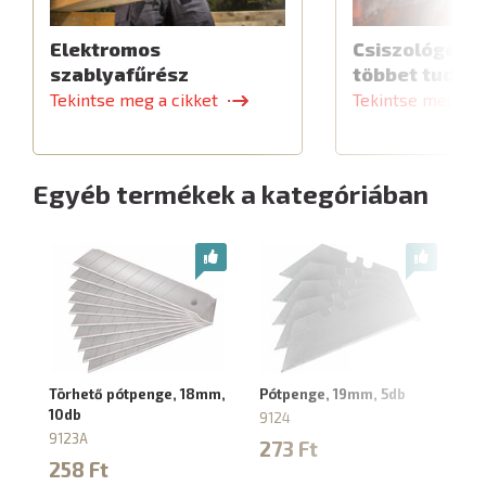
Elektromos
Csiszológép,
szablyafűrész
többet tud
Tekintse meg a cikket
Tekintse meg a c
Egyéb termékek a kategóriában
Törhető pótpenge, 18mm,
Pótpenge, 19mm, 5db
Ho
10db
9124
91
9123A
273 Ft
5
258 Ft