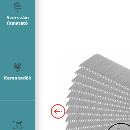
Szerszám
útmutató
Kereskedők