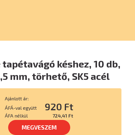
tapétavágó késhez, 10 db,
5 mm, törhető, SK5 acél
Ajánlott ár:
920 Ft
ÁFÁ-val együtt
ÁFA nélkül
724,41 Ft
MEGVESZEM