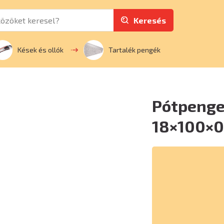
Keresés
Kések és ollók
Tartalék pengék
Pótpenge 
18×100×0,