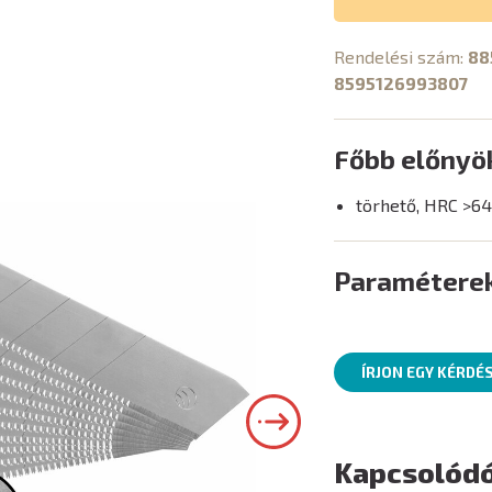
Rendelési szám:
88
8595126993807
Főbb előnyö
törhető, HRC >64
Paramétere
ÍRJON EGY KÉRDÉ
Kapcsolódó