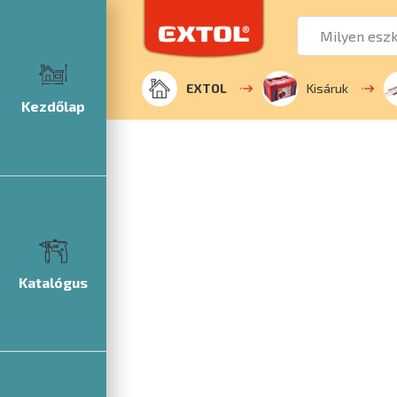
EXTOL
Kisáruk
Kezdőlap
Katalógus