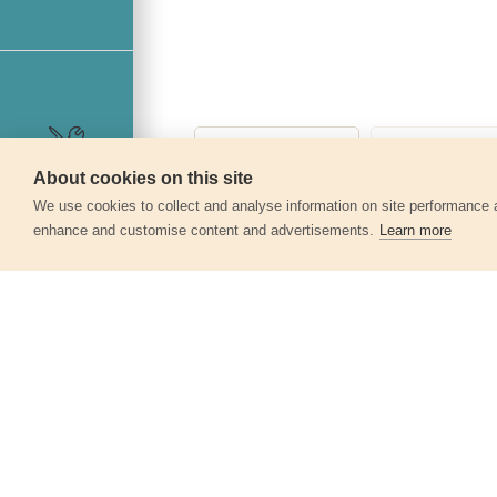
About cookies on this site
Szerviz
We use cookies to collect and analyse information on site performance 
enhance and customise content and advertisements.
Learn more
Egyéb termékek a kate