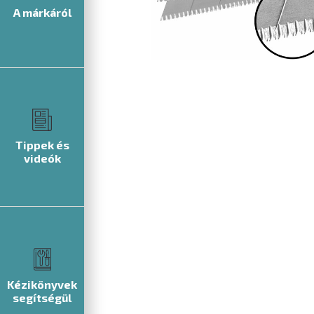
A márkáról
Tippek és
videók
Kézikönyvek
segítségül