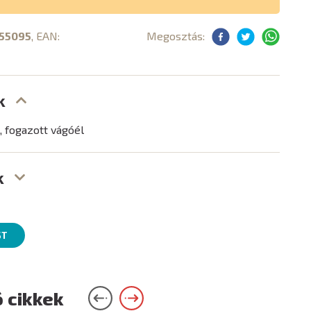
55095
, EAN:
Megosztás:
k
, fogazott vágóél
k
ST
 cikkek