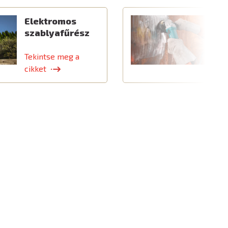
Elektromos
C
szablyafűrész
a
t
Tekintse meg a
T
cikket
c