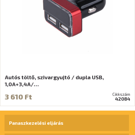
Autós töltő, szivargyujtó / dupla USB,
1,0A+3,4A/…
Cikkszám
3 610 Ft
42084
Panaszkezelési eljárás