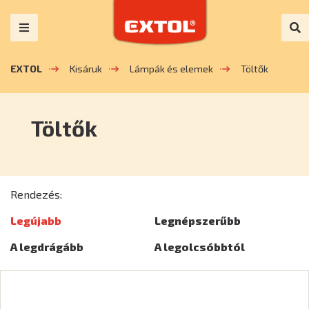
EXTOL
Kisáruk
Lámpák és elemek
Töltők
Töltők
Rendezés:
Legújabb
Legnépszerűbb
A legdrágább
A legolcsóbbtól