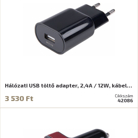
Hálózati USB töltő adapter, 2,4A / 12W, kábel…
Cikkszám
3 530 Ft
42086