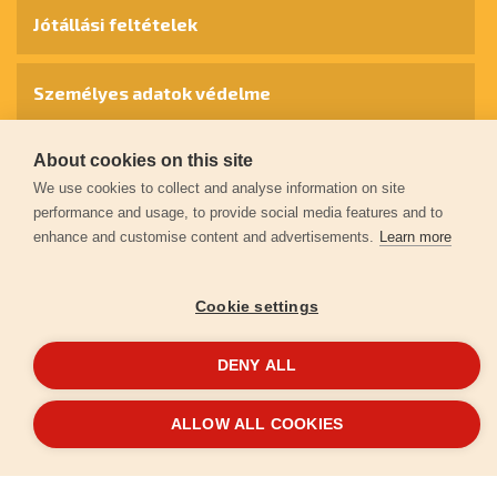
Jótállási feltételek
Személyes adatok védelme
About cookies on this site
Kapcsolat
We use cookies to collect and analyse information on site
performance and usage, to provide social media features and to
Garancia regisztráció
enhance and customise content and advertisements.
Learn more
© 2026
extol.hu
- Minden jog fenntartva
Cookie settings
Létrehozta
FEO
DENY ALL
ALLOW ALL COOKIES