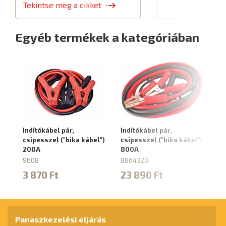
Tekintse meg a cikket
Egyéb termékek a kategóriában
Indítókábel pár,
Indítókábel pár,
Au
csipesszel ("bika kábel")
csipesszel ("bika kábel")
fá
200A
800A
m
ve
9608
8864320
41
3 870 Ft
23 890 Ft
1
Panaszkezelési eljárás