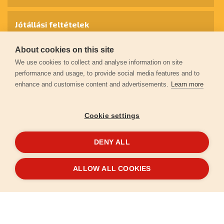
Jótállási feltételek
About cookies on this site
Személyes adatok védelme
We use cookies to collect and analyse information on site
performance and usage, to provide social media features and to
enhance and customise content and advertisements.
Learn more
Kapcsolat
Cookie settings
Garancia regisztráció
DENY ALL
© 2026
extol.hu
- Minden jog fenntartva
ALLOW ALL COOKIES
Létrehozta
FEO