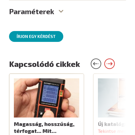
Paraméterek
ÍRJON EGY KÉRDÉST
Kapcsolódó cikkek
Magasság, hosszúság,
Új katalógus
térfogat... Mit…
Tekintse meg a c