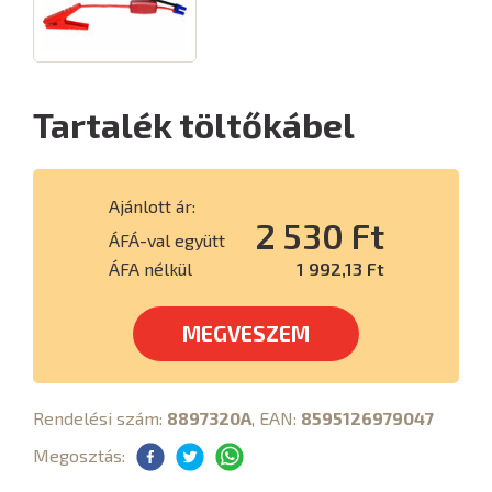
Tartalék töltőkábel
Ajánlott ár:
2 530 Ft
ÁFÁ-val együtt
ÁFA nélkül
1 992,13 Ft
MEGVESZEM
Rendelési szám:
8897320A
, EAN:
8595126979047
Megosztás: