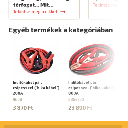
térfogat... Mit…
Tekintse meg a c
Tekintse meg a cikket
Egyéb termékek a kategóriában
Indítókábel pár,
Indítókábel pár,
Au
csipesszel ("bika kábel")
csipesszel ("bika kábel")
fá
200A
800A
m
ve
9608
8864320
41
3 870 Ft
23 890 Ft
1