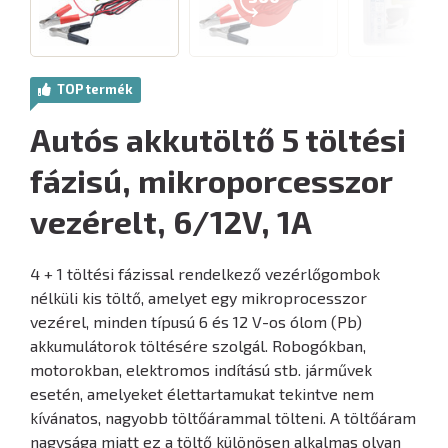
TOP termék
Autós akkutöltő 5 töltési
fázisú, mikroporcesszor
vezérelt, 6/12V, 1A
4 + 1 töltési fázissal rendelkező vezérlőgombok
nélküli kis töltő, amelyet egy mikroprocesszor
vezérel, minden típusú 6 és 12 V-os ólom (Pb)
akkumulátorok töltésére szolgál. Robogókban,
motorokban, elektromos indítású stb. járművek
esetén, amelyeket élettartamukat tekintve nem
kívánatos, nagyobb töltőárammal tölteni. A töltőáram
nagysága miatt ez a töltő különösen alkalmas olyan