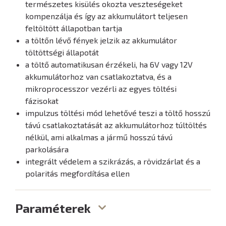
természetes kisülés okozta veszteségeket
kompenzálja és így az akkumulátort teljesen
feltöltött állapotban tartja
a töltőn lévő fények jelzik az akkumulátor
töltöttségi állapotát
a töltő automatikusan érzékeli, ha 6V vagy 12V
akkumulátorhoz van csatlakoztatva, és a
mikroprocesszor vezérli az egyes töltési
fázisokat
impulzus töltési mód lehetővé teszi a töltő hosszú
távú csatlakoztatását az akkumulátorhoz túltöltés
nélkül, ami alkalmas a jármű hosszú távú
parkolására
integrált védelem a szikrázás, a rövidzárlat és a
polaritás megfordítása ellen
Paraméterek