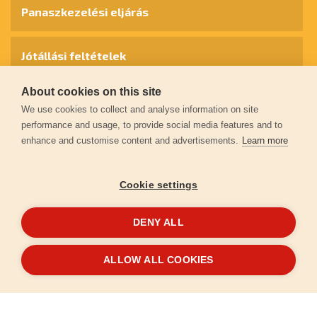
Panaszkezelési eljárás
Jótállási feltételek
About cookies on this site
Személyes adatok védelme
We use cookies to collect and analyse information on site
performance and usage, to provide social media features and to
enhance and customise content and advertisements.
Learn more
Kapcsolat
Cookie settings
Garancia regisztráció
DENY ALL
© 2026
extol.hu
- Minden jog fenntartva
ALLOW ALL COOKIES
Létrehozta
FEO