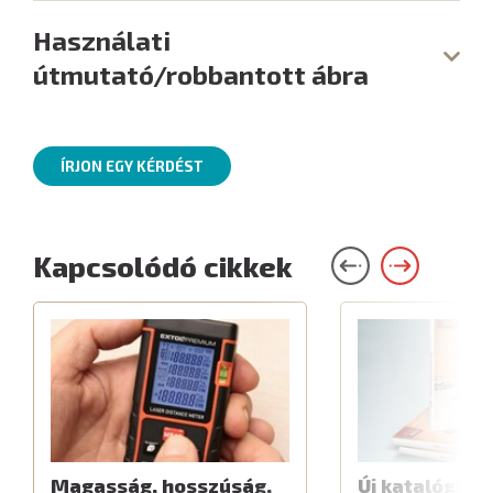
Használati
útmutató/robbantott ábra
ÍRJON EGY KÉRDÉST
Kapcsolódó cikkek
Magasság, hosszúság,
Új katalógus