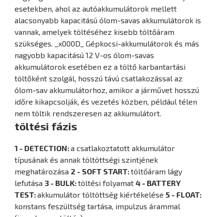
esetekben, ahol az autóakkumulátorok mellett
alacsonyabb kapacitású ólom-savas akkumulátorok is
vannak, amelyek töltéséhez kisebb töltőáram
szükséges. _x000D_ Gépkocsi-akkumulátorok és más
nagyobb kapacitású 12 V-os ólom-savas
akkumulátorok esetében ez a töltő karbantartási
töltőként szolgál, hosszú távú csatlakozással az
ólom-sav akkumulátorhoz, amikor a járművet hosszú
időre kikapcsolják, és vezetés közben, például télen
nem töltik rendszeresen az akkumulátort.
töltési fázis
1 - DETECTION:
a csatlakoztatott akkumulátor
típusának és annak töltöttségi szintjének
meghatározása
2 - SOFT START:
töltőáram lágy
lefutása
3 - BULK:
töltési folyamat
4 - BATTERY
TEST:
akkumulátor töltöttség kiértékelése
5 - FLOAT:
konstans feszültség tartása, impulzus árammal