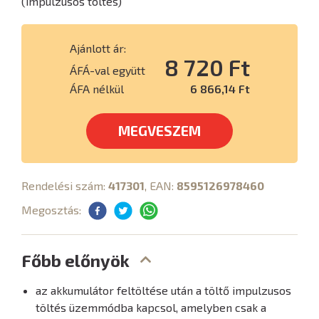
(impulzusos töltés)
Ajánlott ár:
8 720 Ft
ÁFÁ-val együtt
ÁFA nélkül
6 866,14 Ft
MEGVESZEM
Rendelési szám:
417301
, EAN:
8595126978460
Megosztás:
Főbb előnyök
az akkumulátor feltöltése után a töltő impulzusos
töltés üzemmódba kapcsol, amelyben csak a