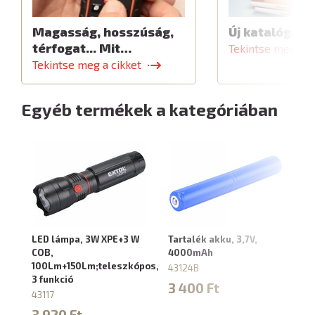
Magasság, hosszúság,
Új katalógus
térfogat... Mit…
Tekintse meg a c
Tekintse meg a cikket
Egyéb termékek a kategóriában
LED lámpa, 3W XPE+3 W
Tartalék akku, 3,7V,
LE
COB,
4000mAh
10
100Lm+150Lm;teleszkópos,
X
43124B
3 funkció
43
3 400 Ft
43117
5
3 920 Ft