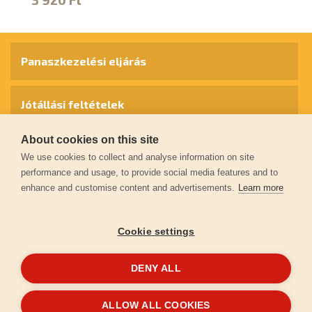
Panaszkezelési eljárás
Jótállási feltételek
About cookies on this site
Személyes adatok védelme
We use cookies to collect and analyse information on site
performance and usage, to provide social media features and to
enhance and customise content and advertisements.
Learn more
Kapcsolat
Cookie settings
Garancia regisztráció
DENY ALL
© 2026
extol.hu
- Minden jog fenntartva
ALLOW ALL COOKIES