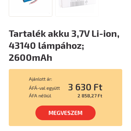
Tartalék akku 3,7V Li-ion,
43140 lámpához;
2600mAh
Ajánlott ár:
3 630 Ft
ÁFÁ-val együtt
ÁFA nélkül
2 858,27 Ft
MEGVESZEM