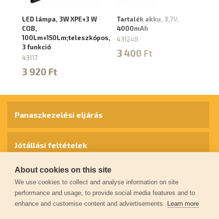
LED lámpa, 3W XPE+3 W
Tartalék akku, 3,7V,
LE
COB,
4000mAh
10
100Lm+150Lm;teleszkópos,
X
43124B
3 funkció
43
3 400 Ft
43117
5
3 920 Ft
Panaszkezelési eljárás
Jótállási feltételek
About cookies on this site
Személyes adatok védelme
We use cookies to collect and analyse information on site
performance and usage, to provide social media features and to
enhance and customise content and advertisements.
Learn more
Kapcsolat