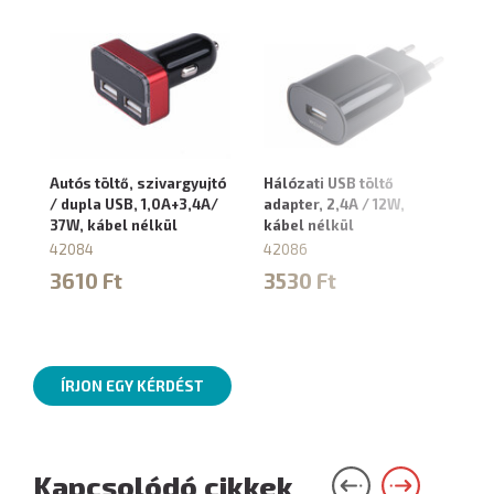
Autós töltő, szivargyujtó
Hálózati USB töltő
/ dupla USB, 1,0A+3,4A/
adapter, 2,4A / 12W,
37W, kábel nélkül
kábel nélkül
42084
42086
3610 Ft
3530 Ft
ÍRJON EGY KÉRDÉST
Kapcsolódó cikkek