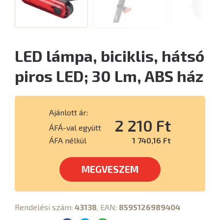
LED lámpa, biciklis, hátsó
piros LED; 30 Lm, ABS ház
Ajánlott ár:
2 210 Ft
ÁFÁ-val együtt
ÁFA nélkül
1 740,16 Ft
MEGVESZEM
Rendelési szám:
43138
, EAN:
8595126989404