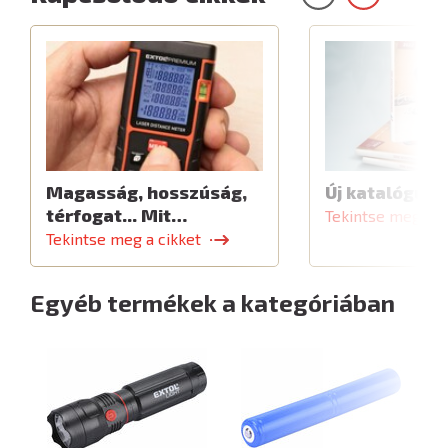
Magasság, hosszúság,
Új katalógus
térfogat... Mit…
Tekintse meg a c
Tekintse meg a cikket
Egyéb termékek a kategóriában