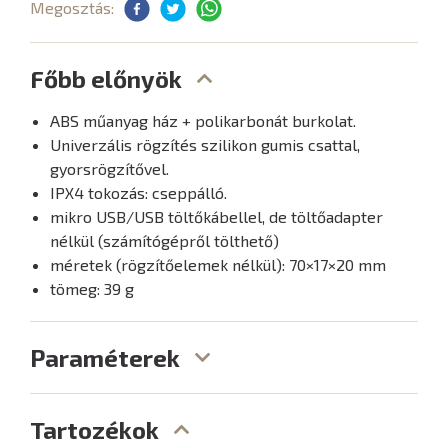
Megosztás:
Főbb előnyök
ABS műanyag ház + polikarbonát burkolat.
Univerzális rögzítés szilikon gumis csattal,
gyorsrögzítővel.
IPX4 tokozás: cseppálló.
mikro USB/USB töltőkábellel, de töltőadapter
nélkül (számítógépről tölthető)
méretek (rögzítőelemek nélkül): 70×17×20 mm
tömeg: 39 g
Paraméterek
Tartozékok