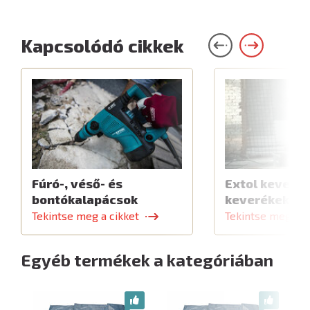
Kapcsolódó cikkek
Fúró-, véső- és
Extol keverők
bontókalapácsok
keverékekhe
Tekintse meg a cikket
Tekintse meg a c
Egyéb termékek a kategóriában