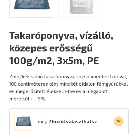
Takaróponyva, vízálló,
közepes erősségű
100g/m2, 3x5m, PE
Zöld/kék színű takaróponyva, rozsdamentes hálóval,
100 centiméterenként mindkét oldalon fémgyűrűkkel
és megerősített élekkel. Eltérés a megadott
mérettől + - 5%.
még
7 közül választhatsz