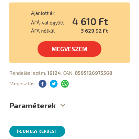
Ajánlott ár:
4 610 Ft
ÁFÁ-val együtt
ÁFA nélkül
3 629,92 Ft
MEGVESZEM
Rendelési szám:
16124
, EAN:
8595126975568
Megosztás:
Paraméterek
ÍRJON EGY KÉRDÉST