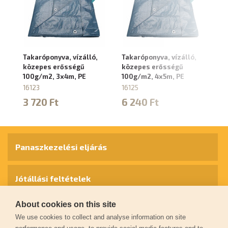
Takaróponyva, vízálló,
Takaróponyva, vízálló,
Ta
közepes erősségű
közepes erősségű
k
100g/m2, 3x4m, PE
100g/m2, 4x5m, PE
10
16123
16125
16
3 720 Ft
6 240 Ft
1
Panaszkezelési eljárás
Jótállási feltételek
About cookies on this site
Személyes adatok védelme
We use cookies to collect and analyse information on site