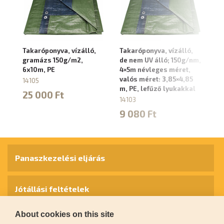
Takaróponyva, vízálló,
Takaróponyva, vízálló,
Ta
gramázs 150g/m2,
de nem UV álló; 150g/nm,
g
6x10m, PE
4×5m névleges méret,
10
valós méret: 3,85×4,85
14105
14
m, PE, lefűző lyukakkal
25 000 Ft
6
14103
9 080 Ft
Panaszkezelési eljárás
Jótállási feltételek
About cookies on this site
Személyes adatok védelme