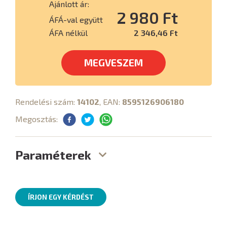
Ajánlott ár:
2 980 Ft
ÁFÁ-val együtt
ÁFA nélkül
2 346,46 Ft
MEGVESZEM
Rendelési szám:
14102
, EAN:
8595126906180
Megosztás:
Paraméterek
ÍRJON EGY KÉRDÉST