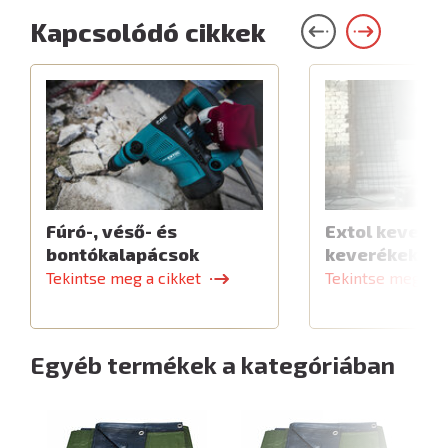
Kapcsolódó cikkek
Fúró-, véső- és
Extol keverők
bontókalapácsok
keverékekhe
Tekintse meg a cikket
Tekintse meg a c
Egyéb termékek a kategóriában