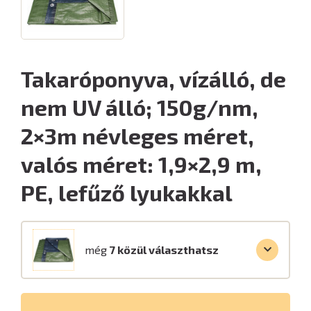
Takaróponyva, vízálló, de
nem UV álló; 150g/nm,
2×3m névleges méret,
valós méret: 1,9×2,9 m,
PE, lefűző lyukakkal
még
7 közül választhatsz