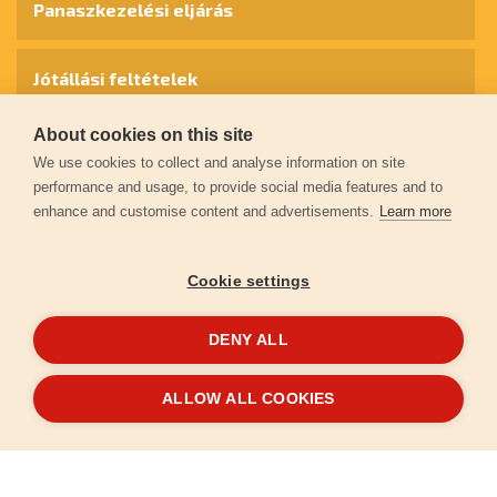
Panaszkezelési eljárás
Jótállási feltételek
About cookies on this site
Személyes adatok védelme
We use cookies to collect and analyse information on site
performance and usage, to provide social media features and to
enhance and customise content and advertisements.
Learn more
Kapcsolat
Cookie settings
Garancia regisztráció
DENY ALL
© 2026
extol.hu
- Minden jog fenntartva
ALLOW ALL COOKIES
Létrehozta
FEO