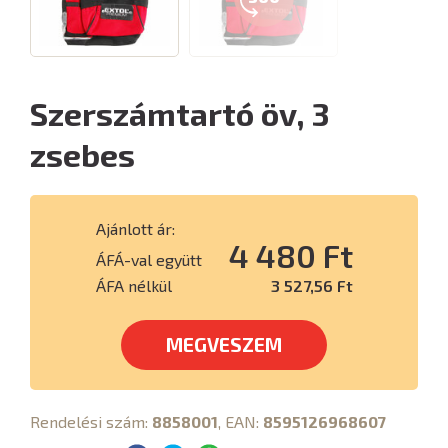
Szerszámtartó öv, 3
zsebes
Ajánlott ár:
4 480 Ft
ÁFÁ-val együtt
ÁFA nélkül
3 527,56 Ft
MEGVESZEM
Rendelési szám:
8858001
, EAN:
8595126968607