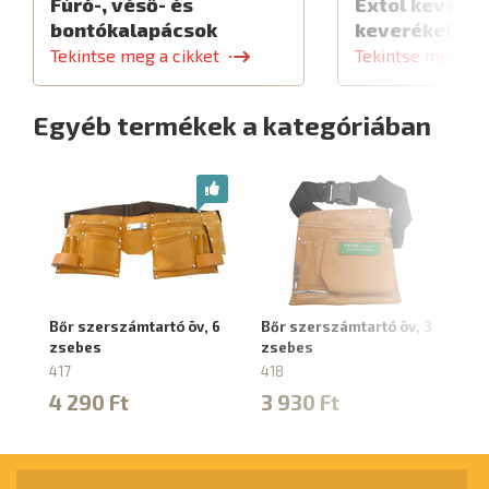
Fúró-, véső- és
Extol keverők
bontókalapácsok
keverékekhe
Tekintse meg a cikket
Tekintse meg a c
Egyéb termékek a kategóriában
Bőr szerszámtartó öv, 6
Bőr szerszámtartó öv, 3
Bő
zsebes
zsebes
z
417
418
42
4 290 Ft
3 930 Ft
5