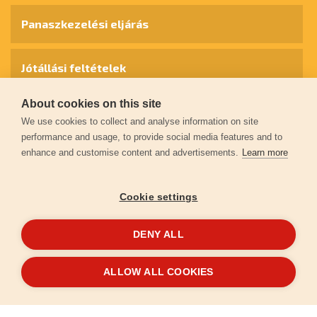
Panaszkezelési eljárás
Jótállási feltételek
About cookies on this site
Személyes adatok védelme
We use cookies to collect and analyse information on site
performance and usage, to provide social media features and to
enhance and customise content and advertisements.
Learn more
Kapcsolat
Cookie settings
Garancia regisztráció
DENY ALL
© 2026
extol.hu
- Minden jog fenntartva
ALLOW ALL COOKIES
Létrehozta
FEO