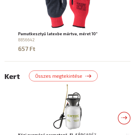
Pamutkesztyű latexbe mártva, méret 10“
8856642
657 Ft
Kert
Összes megtekintése