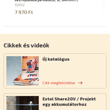
Kézi nyomású permetező, 5l, SÁRGARÉZ
Mag
önfe
92602
889
7 970 Ft
68 
Cikkek és videók
Új katalógus
Cikk megtekintése
Extol Share20V / Projekt
egy akkumulátorhoz