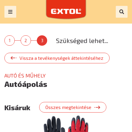
Szükséged lehet...
1
2
3
Vissza a tevékenységek áttekintéséhez
AUTÓ ÉS MŰHELY
Autóápolás
Kisáruk
Összes megtekintése