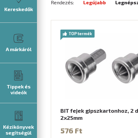
Rendezés:
Legújabb
Legnéps
Kereskedők
TOP termék
A márkáról
Tippek és
videók
BIT fejek gipszkartonhoz, 2 
2x25mm
Kézikönyvek
576 Ft
segítségül