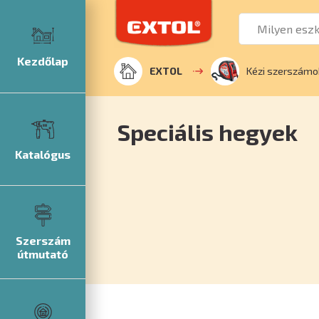
Kezdőlap
EXTOL
Kézi szerszámo
Speciális hegyek
Katalógus
Szerszám
útmutató