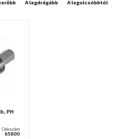
zerűbb
A legdrágább
A legolcsóbbtól
db, PH
Cikkszám
65800