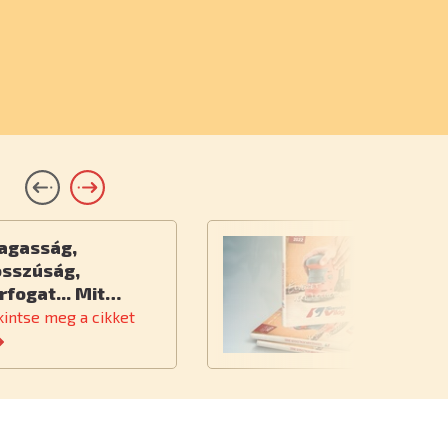
agasság,
Ú
osszúság,
rfogat... Mit…
kintse meg a cikket
Te