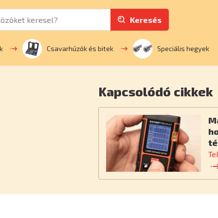
Keresés
k
Csavarhúzók és bitek
Speciális hegyek
Kapcsolódó cikkek
M
h
té
Te