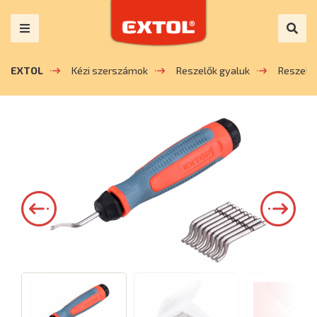
EXTOL
Kézi szerszámok
Reszelők gyaluk
Reszelő