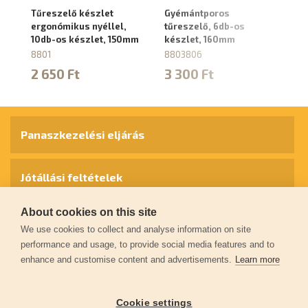
Tűreszelő készlet
Gyémántporos
F
ergonómikus nyéllel,
tűreszelő, 6db-os
la
10db-os készlet, 150mm
készlet, 160mm
fi
mű
8801
8803806
8
2 650 Ft
3 300 Ft
1
Panaszkezelési eljárás
Jótállási feltételek
About cookies on this site
Személyes adatok védelme
We use cookies to collect and analyse information on site
performance and usage, to provide social media features and to
enhance and customise content and advertisements.
Learn more
Kapcsolat
Cookie settings
Garancia regisztráció