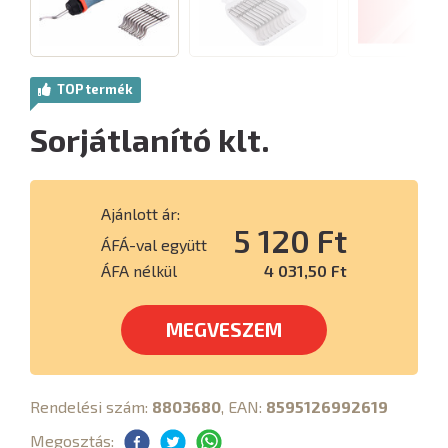
TOP termék
Sorjátlanító klt.
Ajánlott ár:
5 120 Ft
ÁFÁ-val együtt
ÁFA nélkül
4 031,50 Ft
MEGVESZEM
Rendelési szám:
8803680
, EAN:
8595126992619
Megosztás: