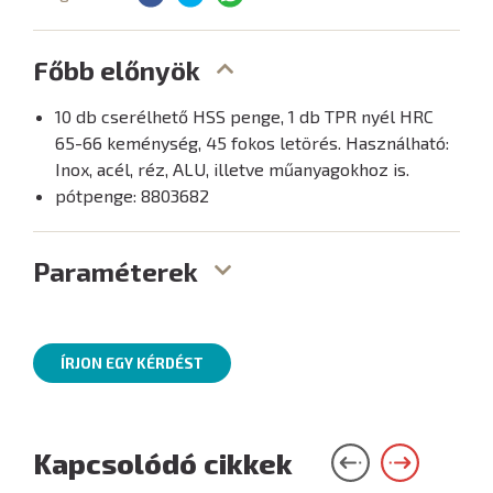
Főbb előnyök
10 db cserélhető HSS penge, 1 db TPR nyél HRC
65-66 keménység, 45 fokos letörés. Használható:
Inox, acél, réz, ALU, illetve műanyagokhoz is.
pótpenge: 8803682
Paraméterek
ÍRJON EGY KÉRDÉST
Kapcsolódó cikkek