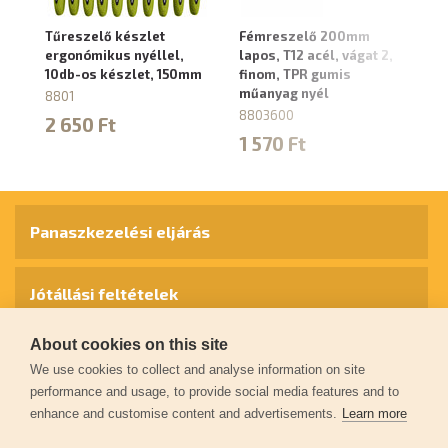
Tűreszelő készlet
Fémreszelő 200mm
F
ergonómikus nyéllel,
lapos, T12 acél, vágat 2,
fé
10db-os készlet, 150mm
finom, TPR gumis
2,
műanyag nyél
mű
8801
8803600
8
2 650 Ft
1 570 Ft
1
Panaszkezelési eljárás
Jótállási feltételek
About cookies on this site
Személyes adatok védelme
We use cookies to collect and analyse information on site
performance and usage, to provide social media features and to
enhance and customise content and advertisements.
Learn more
Kapcsolat