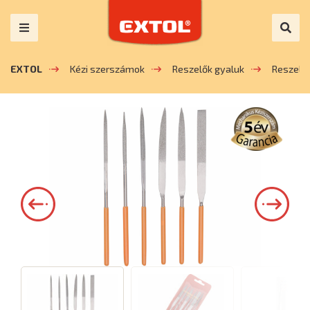
EXTOL
Kézi szerszámok
Reszelők gyaluk
Reszelő