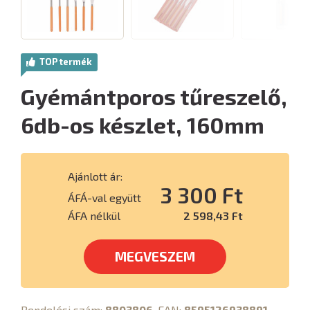
TOP termék
Gyémántporos tűreszelő,
6db-os készlet, 160mm
Ajánlott ár:
3 300 Ft
ÁFÁ-val együtt
ÁFA nélkül
2 598,43 Ft
MEGVESZEM
Rendelési szám:
8803806
, EAN:
8595126938891