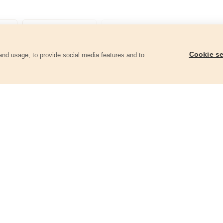
Cookie se
and usage, to provide social media features and to
góriában
Sarokcsiszológép szabályozható
Sarokcsiszológép sz
fordulatszámmal, 125mm, 1400W
fordulatszámmal, 12
8792014
8892014