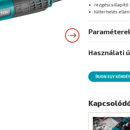
rezgéscsillapító
túlterhelés elle
Paramétere
Használati 
ÍRJON EGY KÉRDÉ
Kapcsolódó