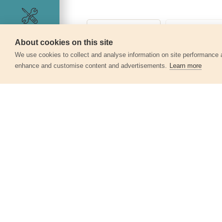
Szerviz
About cookies on this site
360°
We use cookies to collect and analyse information on site performance 
enhance and customise content and advertisements.
Learn more
Egyéb termékek a kate
Sarokcsiszológép, 115mm, 750W
403114
17 560 Ft