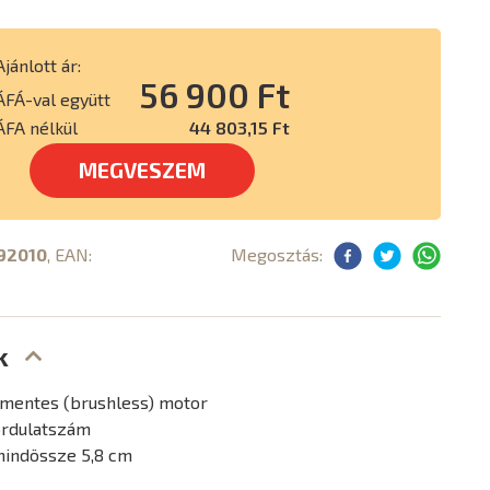
Ajánlott ár:
56 900 Ft
ÁFÁ-val együtt
ÁFA nélkül
44 803,15 Ft
MEGVESZEM
92010
, EAN:
Megosztás:
k
mentes (brushless) motor
ordulatszám
mindössze 5,8 cm