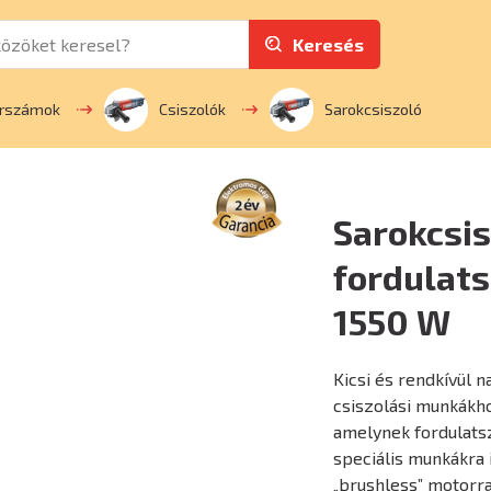
Keresés
erszámok
Csiszolók
Sarokcsiszoló
Sarokcsi
fordulat
1550 W
Kicsi és rendkívül 
csiszolási munkákho
amelynek fordulats
speciális munkákra
„brushless” motorra