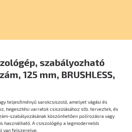
szológép, szabályozható
szám, 125 mm, BRUSHLESS,
nagy teljesítményű sarokcsiszoló, amelyet vágási és
z, hegesztési varratok csiszolásához stb. terveztek, és
zám-szabályozásának köszönhetően polírozásra vagy
 is használható. A csiszológép a legmodernebb
l van felszerelve.