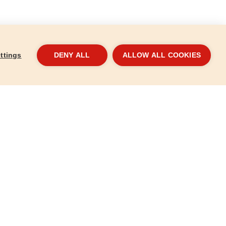
ttings
DENY ALL
ALLOW ALL COOKIES
abályozható
Sarokcsiszológép meghosszabbított
Saro
5mm, 850W
fogantyúval, 125mm, 1200W
879
403127
40 