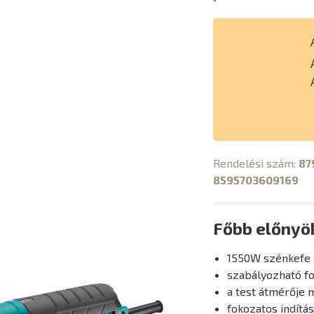
Rendelési szám:
87
8595703609169
Főbb előnyö
1550W szénkefe 
szabályozható f
a test átmérője 
fokozatos indítás