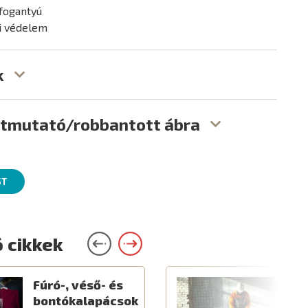
 fogantyú
ni védelem
k
útmutató/robbantott ábra
ST
 cikkek
Fúró-, véső- és
E
bontókalapácsok
é