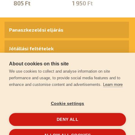
805 Ft
1 950 Ft
1
Panaszkezelési eljárás
Jótállási feltételek
About cookies on this site
Személyes adatok védelme
We use cookies to collect and analyse information on site
performance and usage, to provide social media features and to
enhance and customise content and advertisements.
Learn more
Kapcsolat
Cookie settings
Garancia regisztráció
DENY ALL
© 2026
extol.hu
- Minden jog fenntartva