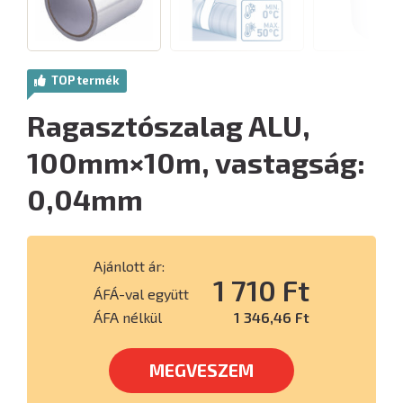
TOP termék
Ragasztószalag ALU,
100mm×10m, vastagság:
0,04mm
Ajánlott ár:
1 710 Ft
ÁFÁ-val együtt
ÁFA nélkül
1 346,46 Ft
MEGVESZEM