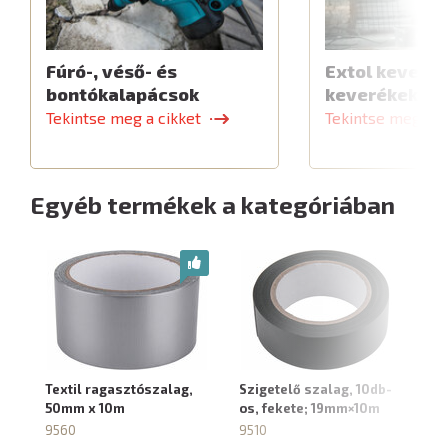
Fúró-, véső- és
Extol keverők
bontókalapácsok
keverékekhe
Tekintse meg a cikket
Tekintse meg a c
Egyéb termékek a kategóriában
Textil ragasztószalag,
Szigetelő szalag, 10db-
Je
50mm x 10m
os, fekete; 19mm×10m
fe
9560
9510
95