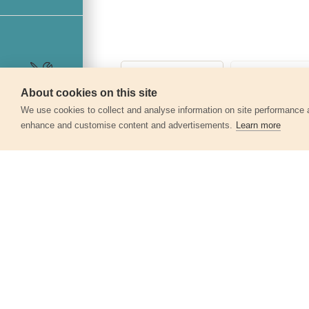
About cookies on this site
Szerviz
We use cookies to collect and analyse information on site performance 
enhance and customise content and advertisements.
Learn more
Egyéb termékek a kate
Kontúrmásoló, famegmunkáló
profilozó szalag, rugalmas görbe