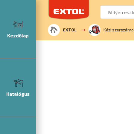
EXTOL
Kézi szerszámo
Kezdőlap
Katalógus