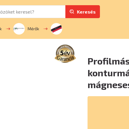
Keresés
k
Mérők
Profilmás
konturmá
mágnese