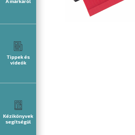
A márkáról
Tippek és
videók
Kézikönyvek
segítségül