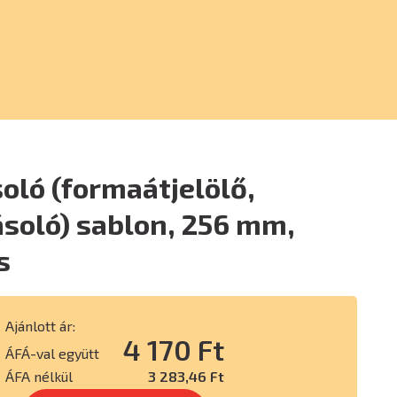
oló (formaátjelölő,
soló) sablon, 256 mm,
s
Ajánlott ár:
4 170 Ft
ÁFÁ-val együtt
ÁFA nélkül
3 283,46 Ft