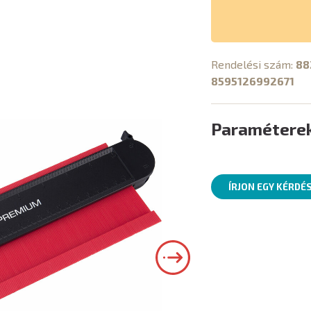
Rendelési szám:
88
8595126992671
Paramétere
ÍRJON EGY KÉRDÉ