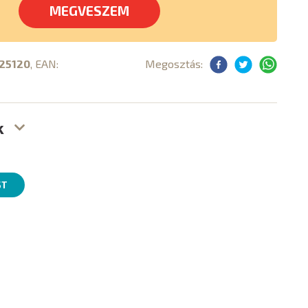
MEGVESZEM
25120
, EAN:
Megosztás:
k
ST