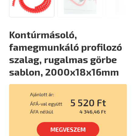
Kontúrmásoló,
famegmunkáló profilozó
szalag, rugalmas görbe
sablon, 2000x18x16mm
Ajánlott ár:
5 520 Ft
ÁFÁ-val együtt
ÁFA nélkül
4 346,46 Ft
MEGVESZEM