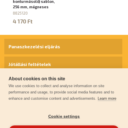
konturmásoló) sablon,
256 mm, mágneses
8825120
4 170 Ft
Panaszkezelési eljárás
Jótállási feltételek
About cookies on this site
Személyes adatok védelme
We use cookies to collect and analyse information on site
performance and usage, to provide social media features and to
enhance and customise content and advertisements.
Learn more
Kapcsolat
Cookie settings
Garancia regisztráció