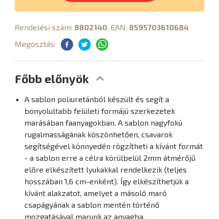
Rendelési szám:
8802140
, EAN:
8595703610684
Megosztás:
Főbb előnyök
A sablon poliuretánból készült és segít a
bonyolultabb felületi formájú szerkezetek
marásában faanyagokban. A sablon nagyfokú
rugalmasságának köszönhetően, csavarok
segítségével könnyedén rögzítheti a kívánt formát
- a sablon erre a célra körülbelül 2mm átmérőjű
előre elkészített lyukakkal rendelkezik (teljes
hosszában 1,6 cm-enként). Így elkészíthetjük a
kívánt alakzatot, amelyet a másoló maró
csapágyának a sablon mentén történő
mozgatásával marunk az anyagba.