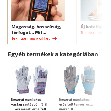
Magasság, hosszúság,
Új katalógus
térfogat... Mit…
Tekintse meg a c
Tekintse meg a cikket
Egyéb termékek a kategóriában
Kesztyű munkához,
Kesztyű munkához;
Ke
vastag sertésbőr, férfi
erősített tenyérrész,
er
10-es méret, erősített
méret: 11`
mé