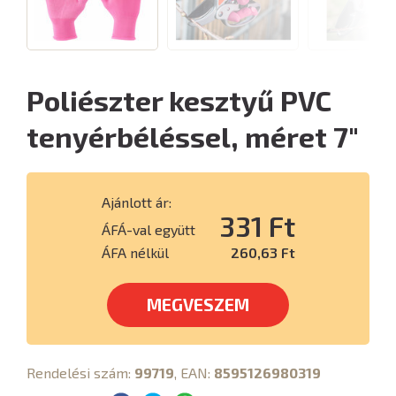
Poliészter kesztyű PVC
tenyérbéléssel, méret 7"
Ajánlott ár:
331 Ft
ÁFÁ-val együtt
ÁFA nélkül
260,63 Ft
MEGVESZEM
Rendelési szám:
99719
, EAN:
8595126980319