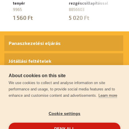
tenyér
rezgéscsillapítással
re
9965
8856603
8
1 560 Ft
5 020 Ft
4
Panaszkezelési eljárás
Jótállási feltételek
About cookies on this site
Személyes adatok védelme
We use cookies to collect and analyse information on site
performance and usage, to provide social media features and to
enhance and customise content and advertisements.
Learn more
Kapcsolat
Cookie settings
Garancia regisztráció
DENY ALL