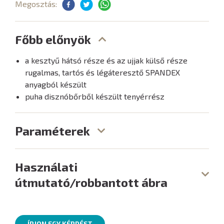
Megosztás:
Főbb előnyök
a kesztyű hátsó része és az ujjak külső része
rugalmas, tartós és légáteresztő SPANDEX
anyagból készült
puha disznóbőrből készült tenyérrész
Paraméterek
Használati
útmutató/robbantott ábra