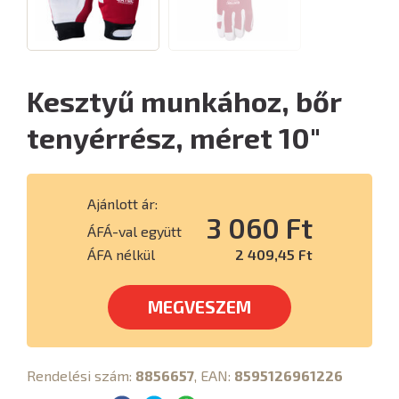
Kesztyű munkához, bőr
tenyérrész, méret 10"
Ajánlott ár:
3 060 Ft
ÁFÁ-val együtt
ÁFA nélkül
2 409,45 Ft
MEGVESZEM
Rendelési szám:
8856657
, EAN:
8595126961226