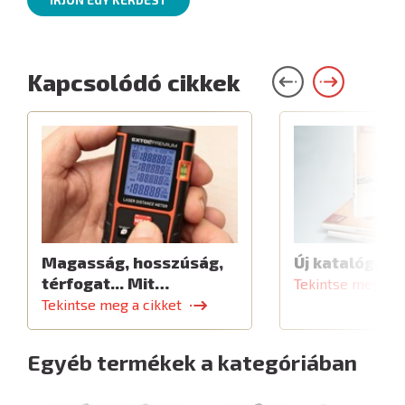
ÍRJON EGY KÉRDÉST
Kapcsolódó cikkek
Magasság, hosszúság,
Új katalógus
térfogat... Mit…
Tekintse meg a c
Tekintse meg a cikket
Egyéb termékek a kategóriában