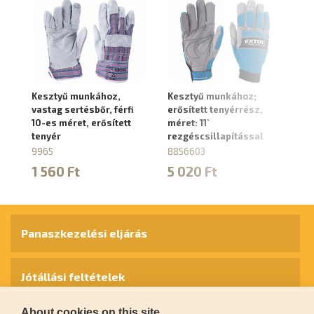
Kesztyű munkához,
Kesztyű munkához;
Ke
vastag sertésbőr, férfi
erősített tenyérrész,
er
10-es méret, erősített
méret: 11`
mé
tenyér
rezgéscsillapítással
re
9965
8856603
8
1 560 Ft
5 020 Ft
4
Panaszkezelési eljárás
Jótállási feltételek
About cookies on this site