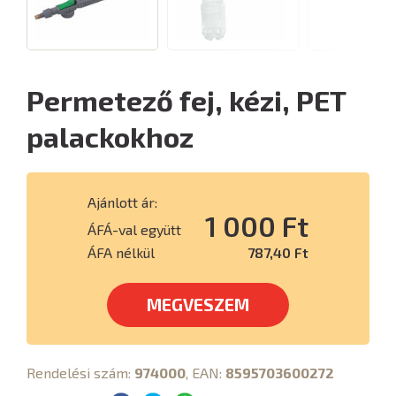
Permetező fej, kézi, PET
palackokhoz
Ajánlott ár:
1 000 Ft
ÁFÁ-val együtt
ÁFA nélkül
787,40 Ft
MEGVESZEM
Rendelési szám:
974000
, EAN:
8595703600272