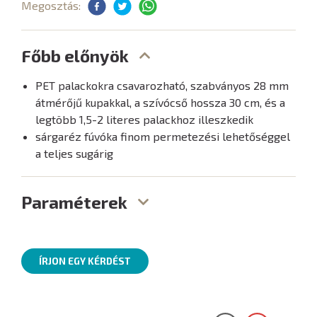
Megosztás:
Főbb előnyök
PET palackokra csavarozható, szabványos 28 mm
átmérőjű kupakkal, a szívócső hossza 30 cm, és a
legtöbb 1,5-2 literes palackhoz illeszkedik
sárgaréz fúvóka finom permetezési lehetőséggel
a teljes sugárig
Paraméterek
ÍRJON EGY KÉRDÉST