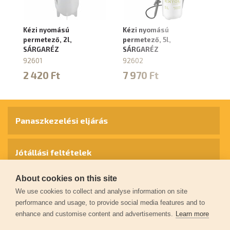
Kézi nyomású
Kézi nyomású
Há
permetező, 2l,
permetező, 5l,
9
SÁRGARÉZ
SÁRGARÉZ
1
92601
92602
2 420 Ft
7 970 Ft
Panaszkezelési eljárás
Jótállási feltételek
About cookies on this site
Személyes adatok védelme
We use cookies to collect and analyse information on site
performance and usage, to provide social media features and to
enhance and customise content and advertisements.
Learn more
Kapcsolat