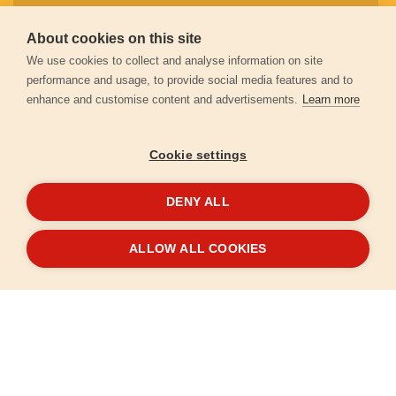
About cookies on this site
Személyes adatok védelme
We use cookies to collect and analyse information on site
performance and usage, to provide social media features and to
enhance and customise content and advertisements.
Learn more
Kapcsolat
Cookie settings
Garancia regisztráció
DENY ALL
© 2026
extol.hu
- Minden jog fenntartva
ALLOW ALL COOKIES
Létrehozta
FEO