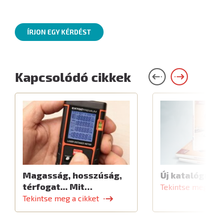
ÍRJON EGY KÉRDÉST
Kapcsolódó cikkek
Magasság, hosszúság,
Új katalógus
térfogat... Mit…
Tekintse meg a c
Tekintse meg a cikket