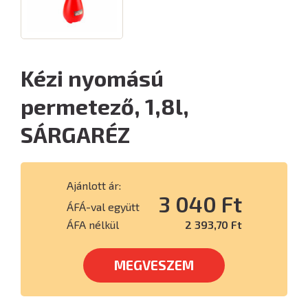
Kézi nyomású
permetező, 1,8l,
SÁRGARÉZ
Ajánlott ár:
3 040 Ft
ÁFÁ-val együtt
ÁFA nélkül
2 393,70 Ft
MEGVESZEM