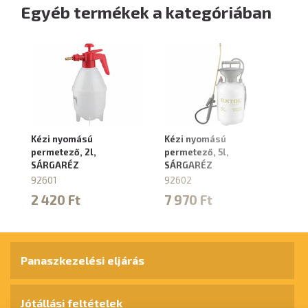
Egyéb termékek a kategóriában
Kézi nyomású
Kézi nyomású
Há
permetező, 2l,
permetező, 5l,
9
SÁRGARÉZ
SÁRGARÉZ
1
92601
92602
2 420 Ft
7 970 Ft
Panaszkezelési eljárás
Jótállási feltételek