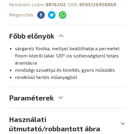
Rendelési szám:
8876202
, EAN:
8595126958868
Megosztás:
Főbb előnyök
sárgaréz fúvóka, mellyel beállíthatja a permetet
finom ködről (akár 120°-os szélességben) teljes
áramlásra
minőségi szivattyú és tömítés, gyors működés
rendkívül tartós műanyagból
Paraméterek
Használati
útmutató/robbantott ábra