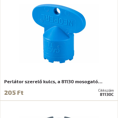
Perlátor szerelő kulcs, a 81130 mosogató…
Cikkszám
205 Ft
81130C