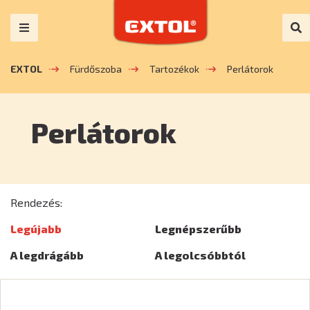
EXTOL
Fürdőszoba
Tartozékok
Perlátorok
Perlátorok
Rendezés:
Legújabb
Legnépszerűbb
A legdrágább
A legolcsóbbtól