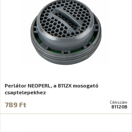
Perlátor NEOPERL, a 8112X mosogató
csaptelepekhez
Cikkszám
789 Ft
81120B