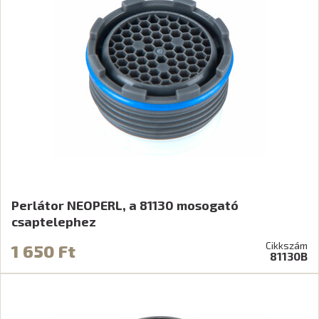
Perlátor NEOPERL, a 81130 mosogató
csaptelephez
Cikkszám
1 650 Ft
81130B