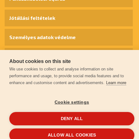
Jótállási feltételek
Személyes adatok védelme
Kapcsolat
About cookies on this site
We use cookies to collect and analyse information on site
Garancia regisztráció
performance and usage, to provide social media features and to
enhance and customise content and advertisements.
Learn more
© 2026
extol.hu
- Minden jog fenntartva
Cookie settings
Létrehozta
FEO
DENY ALL
ALLOW ALL COOKIES