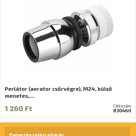
Perlátor (aerator csőrvégre), M24, külső
menetes,…
Cikkszám
1 260 Ft
830460
Panaszkezelési eljárás