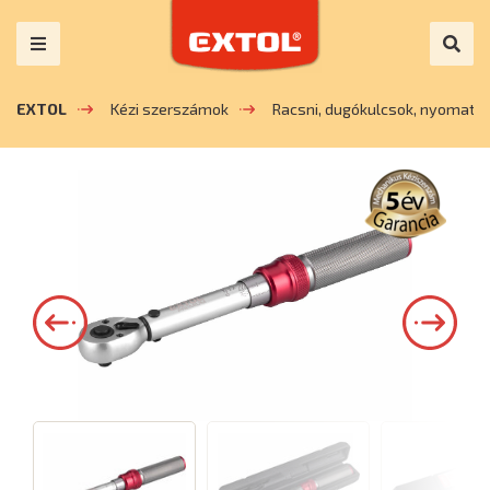
EXTOL
Kézi szerszámok
Racsni, dugókulcsok, nyomaté