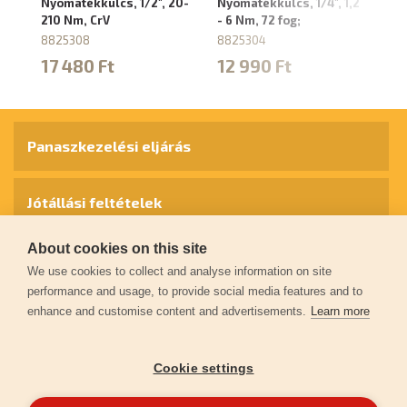
Nyomatékkulcs, 1/2", 20-
Nyomatékkulcs, 1/4", 1,2
N
210 Nm, CrV
- 6 Nm, 72 fog;
BI
8825308
8825304
88
17 480 Ft
12 990 Ft
1
Panaszkezelési eljárás
Jótállási feltételek
About cookies on this site
Személyes adatok védelme
We use cookies to collect and analyse information on site
performance and usage, to provide social media features and to
enhance and customise content and advertisements.
Learn more
Kapcsolat
Cookie settings
Garancia regisztráció