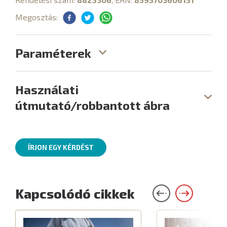
Megosztás:
Paraméterek
Használati
útmutató/robbantott ábra
ÍRJON EGY KÉRDÉST
Kapcsolódó cikkek