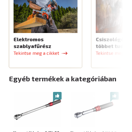
Elektromos
Csiszológép,
szablyafűrész
többet tud
Tekintse meg a cikket
Tekintse meg a c
Egyéb termékek a kategóriában