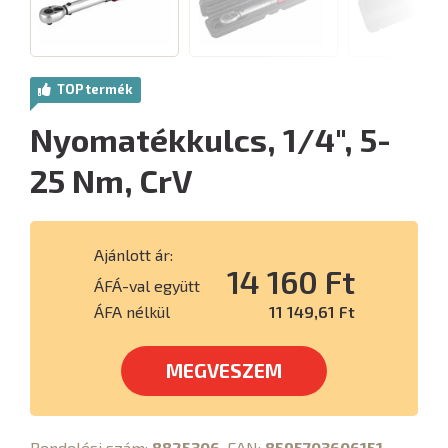
TOP termék
Nyomatékkulcs, 1/4", 5-
25 Nm, CrV
Ajánlott ár:
14 160 Ft
ÁFÁ-val együtt
ÁFA nélkül
11 149,61 Ft
MEGVESZEM
Rendelési szám:
8825306
, EAN:
8595703606151