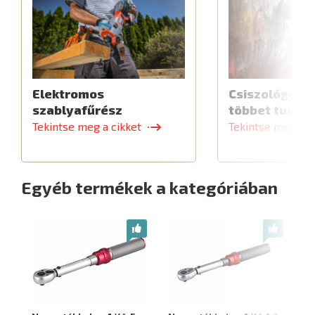
Elektromos
Csiszológép,
szablyafűrész
többet tud
Tekintse meg a cikket
Tekintse meg a c
Egyéb termékek a kategóriában