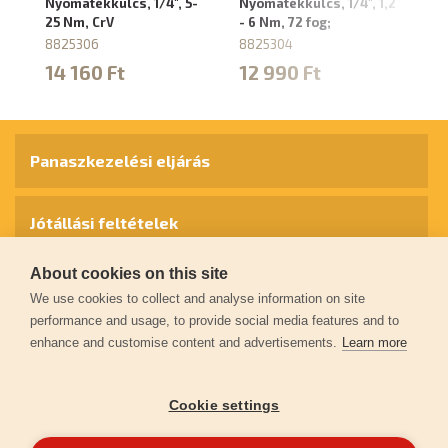
Nyomatékkulcs, 1/4", 5-
Nyomatékkulcs, 1/4", 1,2
N
25 Nm, CrV
- 6 Nm, 72 fog;
BI
8825306
8825304
88
14 160 Ft
12 990 Ft
1
Panaszkezelési eljárás
Jótállási feltételek
About cookies on this site
Személyes adatok védelme
We use cookies to collect and analyse information on site
performance and usage, to provide social media features and to
enhance and customise content and advertisements.
Learn more
Kapcsolat
Cookie settings
Garancia regisztráció