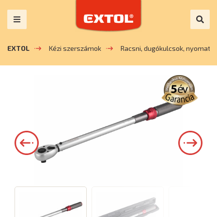
EXTOL
Kézi szerszámok
Racsni, dugókulcsok, nyomaté