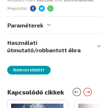
Megosztás:
Paraméterek
Használati
útmutató/robbantott ábra
ÍRJON EGY KÉRDÉST
Kapcsolódó cikkek