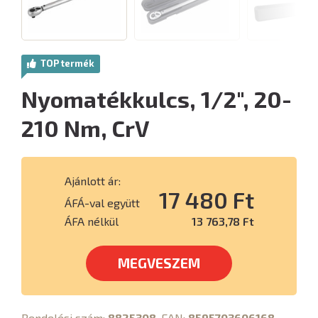
TOP termék
Nyomatékkulcs, 1/2", 20-
210 Nm, CrV
Ajánlott ár:
17 480 Ft
ÁFÁ-val együtt
ÁFA nélkül
13 763,78 Ft
MEGVESZEM
Rendelési szám:
8825308
, EAN:
8595703606168