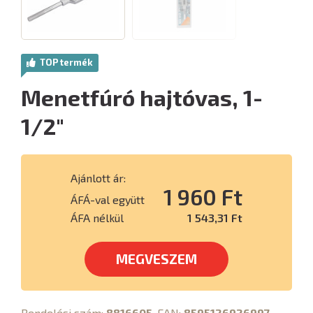
TOP termék
Menetfúró hajtóvas, 1-
1/2"
Ajánlott ár:
1 960 Ft
ÁFÁ-val együtt
ÁFA nélkül
1 543,31 Ft
MEGVESZEM
Rendelési szám:
8816605
, EAN:
8595126926997