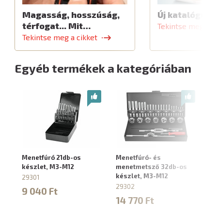
Magasság, hosszúság,
Új katalógus
térfogat... Mit…
Tekintse meg a c
Tekintse meg a cikket
Egyéb termékek a kategóriában
Menetfúró 21db-os
Menetfúró- és
M
készlet, M3-M12
menetmetsző 32db-os
ké
készlet, M3-M12
29301
88
29302
9 040 Ft
5
14 770 Ft