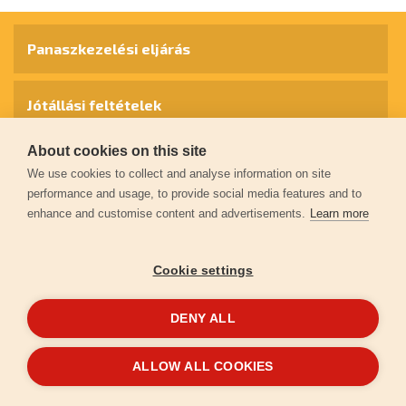
Panaszkezelési eljárás
Jótállási feltételek
About cookies on this site
Személyes adatok védelme
We use cookies to collect and analyse information on site
performance and usage, to provide social media features and to
enhance and customise content and advertisements.
Learn more
Kapcsolat
Cookie settings
Garancia regisztráció
DENY ALL
© 2026
extol.hu
- Minden jog fenntartva
ALLOW ALL COOKIES
Létrehozta
FEO