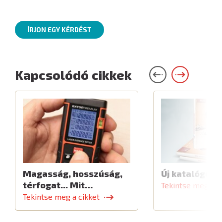
ÍRJON EGY KÉRDÉST
Kapcsolódó cikkek
Magasság, hosszúság,
Új katalógus
térfogat... Mit…
Tekintse meg a c
Tekintse meg a cikket