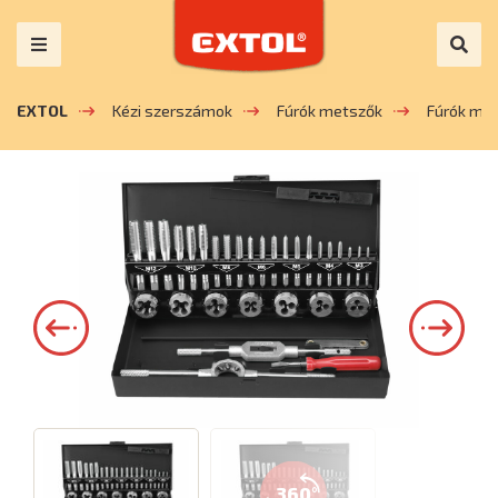
EXTOL
Kézi szerszámok
Fúrók metszők
Fúrók me
360°