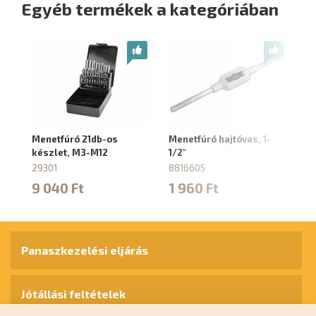
Egyéb termékek a kategóriában
Menetfúró 21db-os
Menetfúró hajtóvas, 1-
M
készlet, M3-M12
1/2"
ké
29301
8816605
88
9 040 Ft
1 960 Ft
5
Panaszkezelési eljárás
Jótállási feltételek