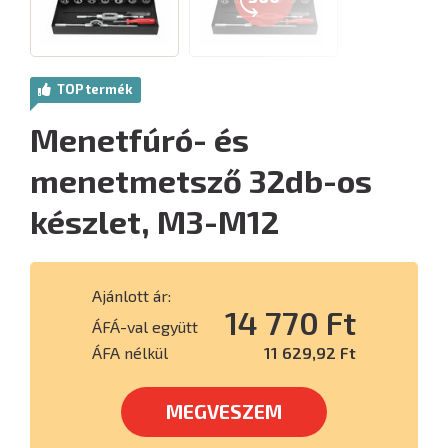
TOP termék
Menetfúró- és
menetmetsző 32db-os
készlet, M3-M12
Ajánlott ár:
14 770 Ft
ÁFÁ-val együtt
ÁFA nélkül
11 629,92 Ft
MEGVESZEM