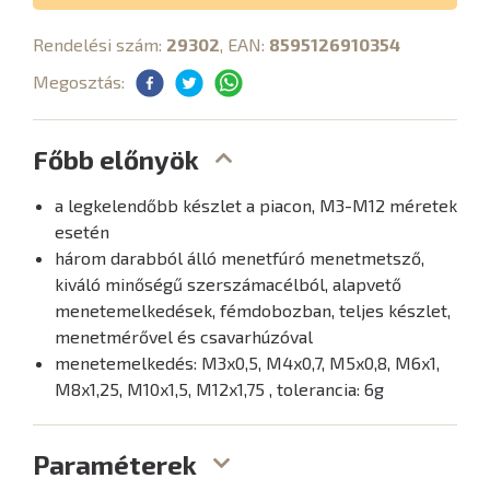
Rendelési szám:
29302
, EAN:
8595126910354
Megosztás:
Főbb előnyök
a legkelendőbb készlet a piacon, M3-M12 méretek
esetén
három darabból álló menetfúró menetmetsző,
kiváló minőségű szerszámacélból, alapvető
menetemelkedések, fémdobozban, teljes készlet,
menetmérővel és csavarhúzóval
menetemelkedés: M3x0,5, M4x0,7, M5x0,8, M6x1,
M8x1,25, M10x1,5, M12x1,75 , tolerancia: 6g
Paraméterek