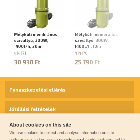
Mélykúti membrános
Mélykúti membrános
Mé
szivattyú, 300W,
szivattyú, 300W,
57
1400l/h, 20m
1400l/h, 10m
88
414171
414170
8
30 930 Ft
25 790 Ft
9
Panaszkezelési eljárás
Jótállási feltételek
About cookies on this site
Személyes adatok védelme
We use cookies to collect and analyse information on site
performance and usage, to provide social media features and to