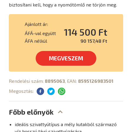
biztosítani kell, hogy a nyomótömlő ne törjön meg.
Ajánlott ár:
114 500 Ft
ÁFÁ-val együtt
ÁFA nélkül
90 157,48 Ft
MEGVESZEM
Rendelési szám:
8895063
, EAN:
8595126983501
Megosztás:
Főbb előnyök
ideális szivattyútípus a mély kutakból származó
víz hosszú távú szivattyúzására