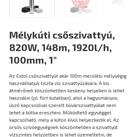
Mélykúti csőszivattyú,
820W, 148m, 1920l/h,
100mm, 1"
Az Extol csőszivattyút akár 100m merülési mélységig
használhatjuk tiszta víz szivattyúzására. A kis
átmérőnek köszönhetően keskeny helyeken is lehet
használni (pl. fúrt kutakban), ahol a hagyományos,
úszó kapcsolóval szerelt búvárszivattyúkat nem
lehet a kútba ereszteni. Működtető egységgel
kapcsolható, mely a kúton kívül helyezkedik el. Az
orsós szívóegységnek köszönhetően a szivattyút
vízszintes helyzetben is lehet üzemeltetni, de