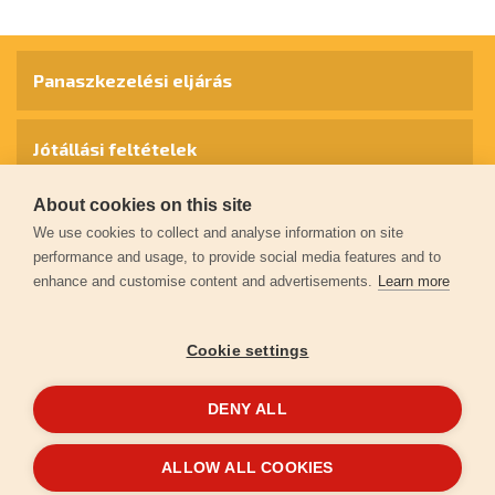
4
Panaszkezelési eljárás
Jótállási feltételek
About cookies on this site
Személyes adatok védelme
We use cookies to collect and analyse information on site
performance and usage, to provide social media features and to
enhance and customise content and advertisements.
Learn more
Kapcsolat
Cookie settings
Garancia regisztráció
DENY ALL
© 2026
extol.hu
- Minden jog fenntartva
ALLOW ALL COOKIES
Létrehozta
FEO