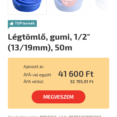
TOP termék
Légtömlő, gumi, 1/2"
(13/19mm), 50m
Ajánlott ár:
41 600 Ft
ÁFÁ-val együtt
ÁFA nélkül
32 755,91 Ft
MEGVESZEM
Rendelési szám:
8865146
, EAN:
8595126980203