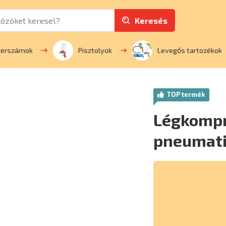
Keresés
zerszámok
Pisztolyok
Levegős tartozékok
TOP termék
Légkompr
pneumati