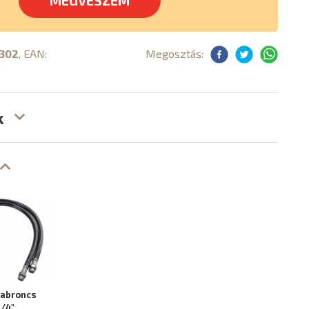
MEGVESZEM
302
, EAN:
Megosztás:
k
abroncs
1/4"