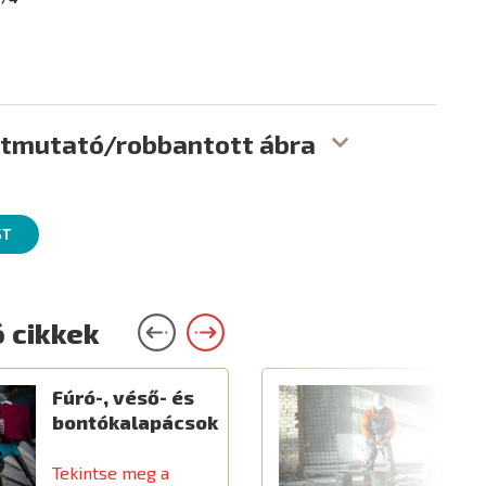
útmutató/robbantott ábra
ST
 cikkek
Fúró-, véső- és
E
bontókalapácsok
é
k
Tekintse meg a
T