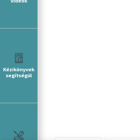
videók
Kézikönyvek
segítségül