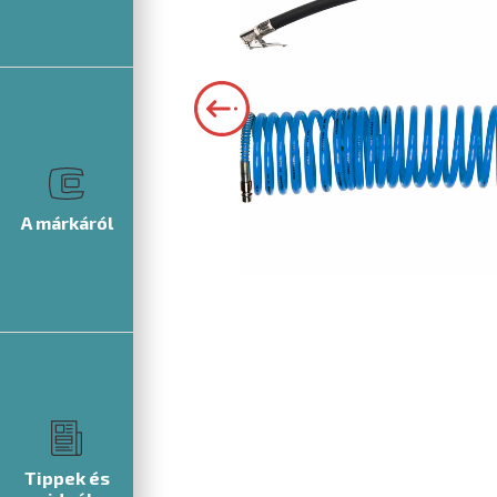
A márkáról
Tippek és