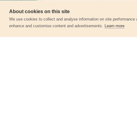
Szerviz
About cookies on this site
360°
We use cookies to collect and analyse information on site performance 
enhance and customise content and advertisements.
Learn more
Egyéb termékek a kate
Légkompresszor tartozék készlet,
pneumatikus, 4db
99303
13 730 Ft