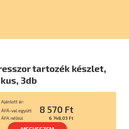
esszor tartozék készlet,
kus, 3db
Ajánlott ár:
8 570 Ft
ÁFÁ-val együtt
ÁFA nélkül
6 748,03 Ft