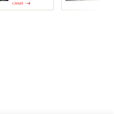
cikket
c