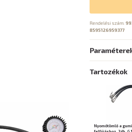
Rendelési szám:
99
8595126959377
Paramétere
Tartozékok
Nyomótömlő a gumi
felfújáshoz, 2db, G 