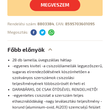
MEGVESZEM
Rendelési szám:
8803384
, EAN:
8595703601095
Megosztás:
Főbb előnyök
28 db lamella, üvegszállas hátlap
-egyenes kivitel -a csiszolólamellák legyezőszerű,
sugaras elrendeződésének köszönhetően a
szokványos szerszámok csiszolási
teljesítményének többszörösét érheti el
DARABÁRAS, DE CSAK ÖTÖSÉVEL RENDELHETŐ!
-egyenletes csiszolat a szerszám teljes
elhasználódásáig -nagy leválasztási teljesítmény -
korund (aluminium-oxid, Al2O3) szemcséjű felület