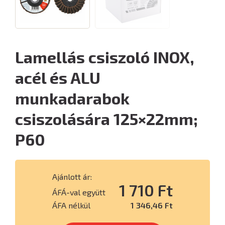
Lamellás csiszoló INOX,
acél és ALU
munkadarabok
csiszolására 125×22mm;
P60
Ajánlott ár:
1 710 Ft
ÁFÁ-val együtt
ÁFA nélkül
1 346,46 Ft