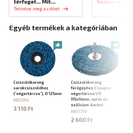
térfogat... Mit…
Tekintse meg a c
Tekintse meg a cikket
Egyéb termékek a kategóriában
Csiszolókorong
Csiszolókorong
Cs
sarokcsiszolóhoz
fúrógéphez ("csapos
té
("négertárcsa"), O 125mm
négertárcsa") O
("
115x14mm, nylon és
22
8803354
szilícium-karbid
és
3 110 Ft
8803358
8
2 600 Ft
3