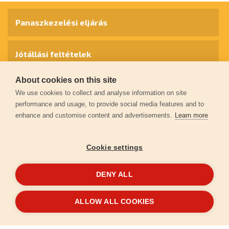
Panaszkezelési eljárás
Jótállási feltételek
About cookies on this site
Személyes adatok védelme
We use cookies to collect and analyse information on site
performance and usage, to provide social media features and to
enhance and customise content and advertisements.
Learn more
Kapcsolat
Cookie settings
Garancia regisztráció
DENY ALL
© 2026
extol.hu
- Minden jog fenntartva
ALLOW ALL COOKIES
Létrehozta
FEO