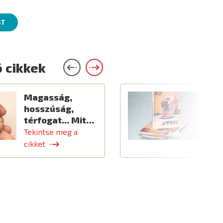
ST
 cikkek
Magasság,
Ú
hosszúság,
térfogat... Mit…
Tekintse meg a
T
cikket
c