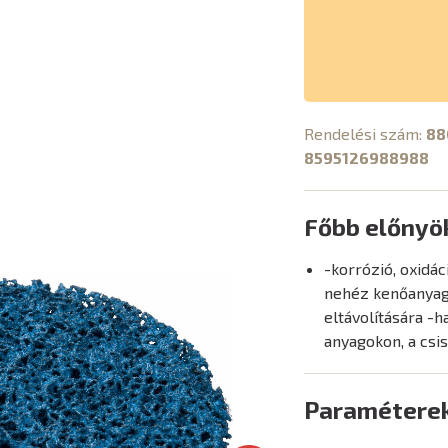
Rendelési szám:
88
8595126988988
Főbb előnyö
-korrózió, oxidác
nehéz kenőanyago
eltávolítására -
anyagokon, a csi
Paramétere