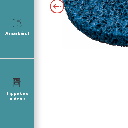
A márkáról
Tippek és
videók