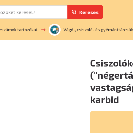
Keresés
rszámok tartozékai
Vágó-, csiszoló- és gyémánttárcsák
Csiszoló
("négert
vastagság
karbid