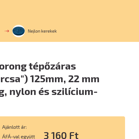
Nejlon kerekek
korong tépőzáras
árcsa") 125mm, 22 mm
, nylon és szilícium-
Ajánlott ár:
3 160 Ft
ÁFÁ-val együtt