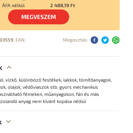
ÁFA nélkül
2 488,19 Ft
MEGVESZEM
03559
, EAN:
Megosztás:
k
ió, vízkő, különböző festékek, lakkok, tömítőanyagok,
k, olajok, védőviaszok stb. gyors mechanikus
használható fémeken, műanyagokon, fán és más
szolandó anyag nem kívánt kopása nélkül
k