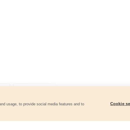
Cookie se
and usage, to provide social media features and to
góriában