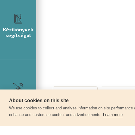
Kézikönyvek
segítségül
Szerviz
About cookies on this site
We use cookies to collect and analyse information on site performance 
enhance and customise content and advertisements.
Learn more
Egyéb termékek a kate