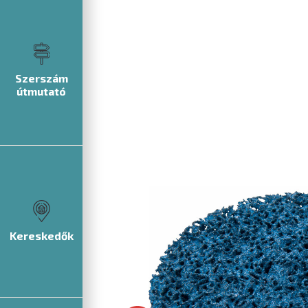
Szerszám
útmutató
Kereskedők