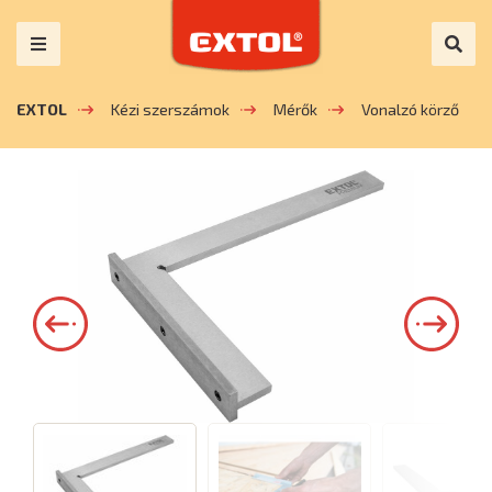
EXTOL
Kézi szerszámok
Mérők
Vonalzó körző