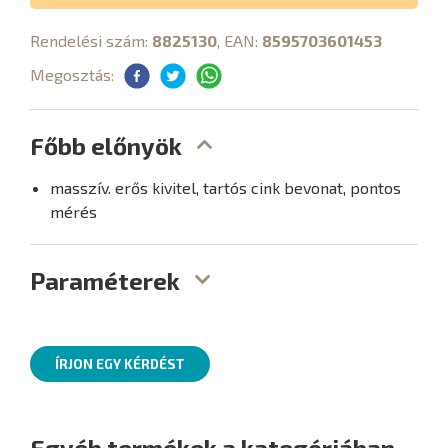
Rendelési szám:
8825130
, EAN:
8595703601453
Megosztás:
Főbb előnyök
masszív. erős kivitel, tartós cink bevonat, pontos
mérés
Paraméterek
ÍRJON EGY KÉRDÉST
Egyéb termékek a kategóriában