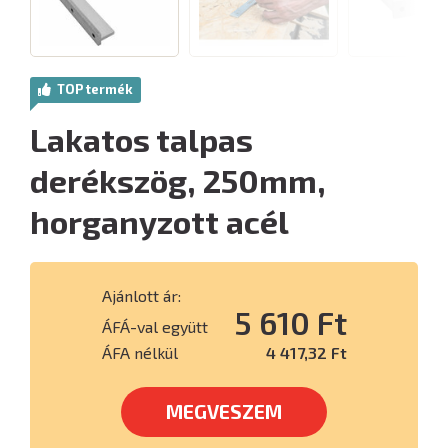
TOP termék
Lakatos talpas
derékszög, 250mm,
horganyzott acél
Ajánlott ár:
5 610 Ft
ÁFÁ-val együtt
ÁFA nélkül
4 417,32 Ft
MEGVESZEM