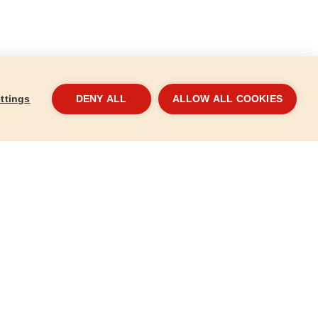
ttings
DENY ALL
ALLOW ALL COOKIES
x600mm
Vízmérték digitális szögmérővel,
Rozs
305mm
459