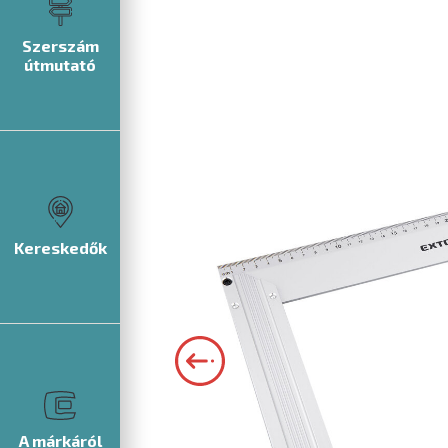
Szerszám
útmutató
Kereskedők
A márkáról