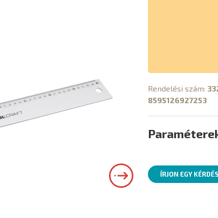
Rendelési szám:
33
8595126927253
Paramétere
ÍRJON EGY KÉRDÉ