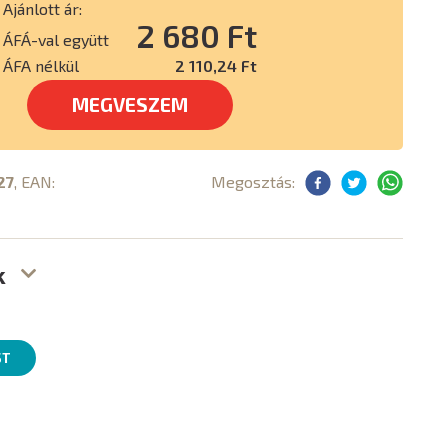
Ajánlott ár:
2 680 Ft
ÁFÁ-val együtt
ÁFA nélkül
2 110,24 Ft
MEGVESZEM
27
, EAN:
Megosztás:
k
ST