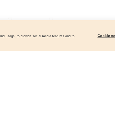
Cookie se
and usage, to provide social media features and to
góriában
Digitális szögmérő-vonalzó, 200mm
Ács derékszög, 400
8823510
50400