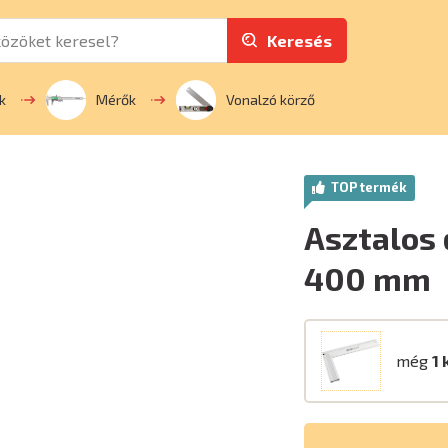
Keresés
k
Mérők
Vonalzó körző
TOP termék
Asztalos 
400 mm
még
1 