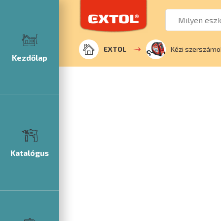
EXTOL
Kézi szerszámo
Kezdőlap
Katalógus