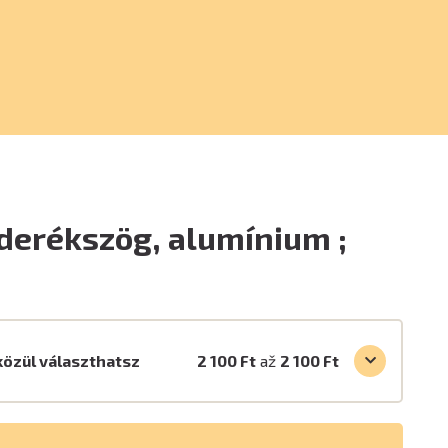
derékszög, alumínium ;
közül választhatsz
2 100 Ft
až
2 100 Ft