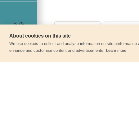
About cookies on this site
Szerviz
We use cookies to collect and analyse information on site performance 
enhance and customise content and advertisements.
Learn more
Egyéb termékek a kate
Asztalos derékszög, alumínium ;
300mm