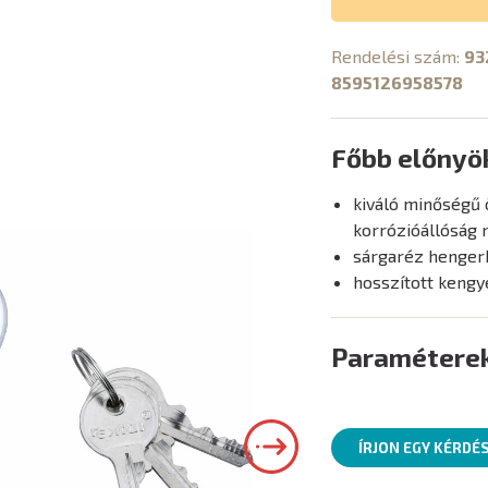
Rendelési szám:
93
8595126958578
Főbb előnyö
kiváló minőségű 
korrózióállóság
sárgaréz hengerb
hosszított kengy
Paramétere
ÍRJON EGY KÉRDÉ