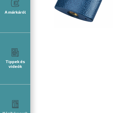
A márkáról
Tippek és
videók