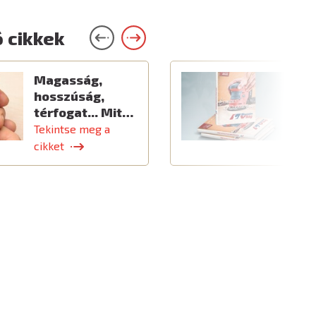
 cikkek
Magasság,
Ú
hosszúság,
térfogat... Mit…
Tekintse meg a
T
cikket
c