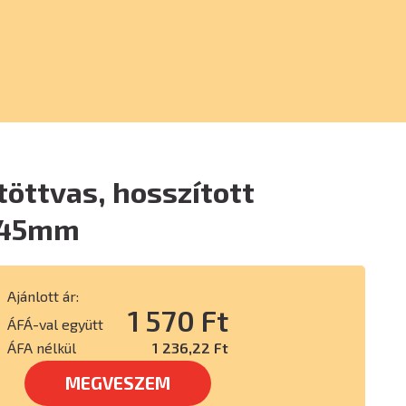
töttvas, hosszított
 45mm
Ajánlott ár:
1 570 Ft
ÁFÁ-val együtt
ÁFA nélkül
1 236,22 Ft
MEGVESZEM