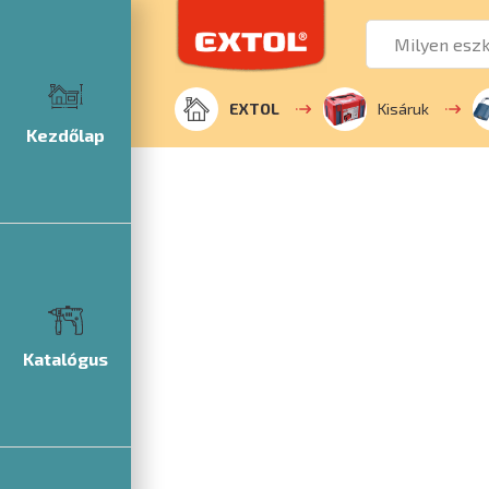
EXTOL
Kisáruk
Kezdőlap
Katalógus