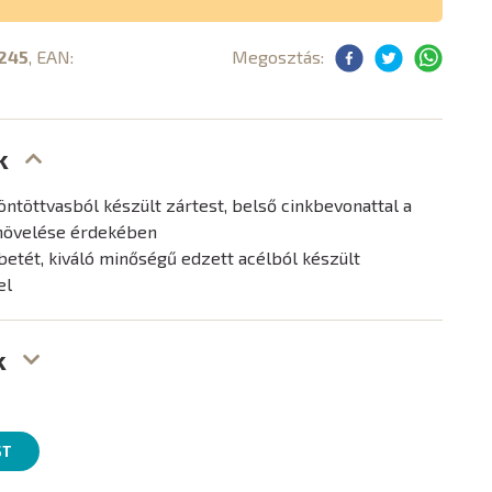
245
, EAN:
Megosztás:
k
öntöttvasból készült zártest, belső cinkbevonattal a
 növelése érdekében
etét, kiváló minőségű edzett acélból készült
el
k
ST