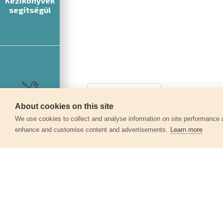
Kézikönyvek
segítségül
About cookies on this site
Szerviz
We use cookies to collect and analyse information on site performance 
enhance and customise content and advertisements.
Learn more
Egyéb termékek a kate