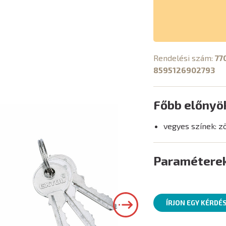
Rendelési szám:
77
8595126902793
Főbb előnyö
vegyes színek: zö
Paramétere
ÍRJON EGY KÉRDÉ