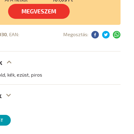
MEGVESZEM
030
, EAN:
Megosztás:
k
ld, kék, ezüst, piros
k
ST