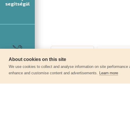
segítségül
About cookies on this site
Szerviz
We use cookies to collect and analyse information on site performance 
enhance and customise content and advertisements.
Learn more
Egyéb termékek a kate