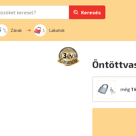
Keresés
Zárak
Lakatok
Öntöttva
még
1 