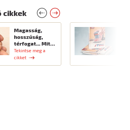
 cikkek
Magasság,
Ú
hosszúság,
térfogat... Mit…
Tekintse meg a
T
cikket
c