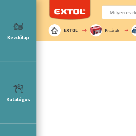
EXTOL
Kisáruk
Kezdőlap
Katalógus