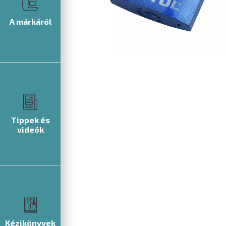
A márkáról
Tippek és
videók
Kézikönyvek