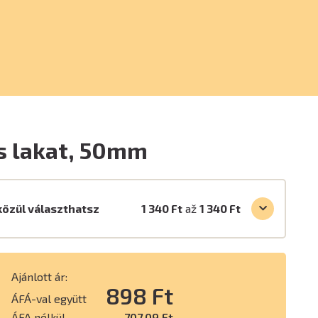
s lakat, 50mm
közül választhatsz
1 340 Ft
až
1 340 Ft
Ajánlott ár:
898 Ft
ÁFÁ-val együtt
ÁFA nélkül
707,09 Ft