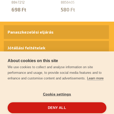
8847212
8856405
9
698 Ft
580 Ft
Panaszkezelési eljárás
Jótállási feltételek
About cookies on this site
Személyes adatok védelme
We use cookies to collect and analyse information on site
performance and usage, to provide social media features and to
enhance and customise content and advertisements.
Learn more
Kapcsolat
Cookie settings
Garancia regisztráció
DENY ALL
© 2026
extol.hu
- Minden jog fenntartva