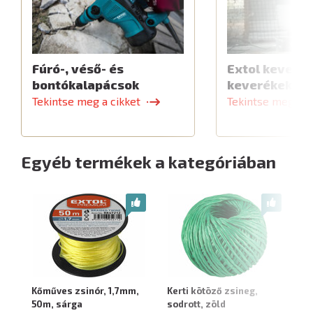
Fúró-, véső- és
Extol keverők
bontókalapácsok
keverékekhe
Tekintse meg a cikket
Tekintse meg a c
Egyéb termékek a kategóriában
Kőműves zsinór, 1,7mm,
Kerti kötöző zsineg,
Zs
50m, sárga
sodrott, zöld
88