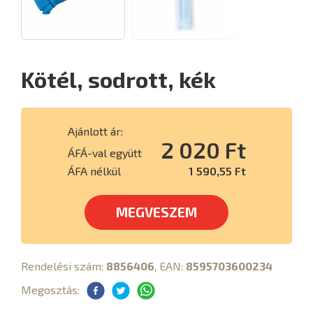
Kötél, sodrott, kék
Ajánlott ár:
2 020 Ft
ÁFÁ-val együtt
ÁFA nélkül
1 590,55 Ft
MEGVESZEM
Rendelési szám:
8856406
, EAN:
8595703600234
Megosztás: