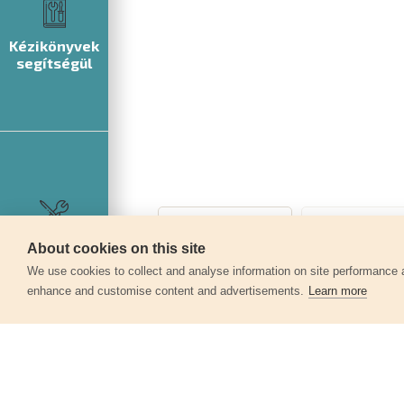
Kézikönyvek
segítségül
Szerviz
About cookies on this site
We use cookies to collect and analyse information on site performance 
enhance and customise content and advertisements.
Learn more
Egyéb termékek a kate