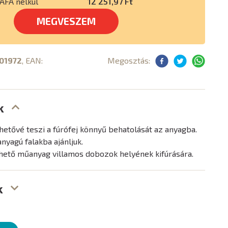
ÁFA nélkül
12 251,97 Ft
MEGVESZEM
01972
, EAN:
Megosztás:
k
ehetővé teszi a fúrófej könnyű behatolását az anyagba.
nyagú falakba ajánljuk.
thető műanyag villamos dobozok helyének kifúrására.
k