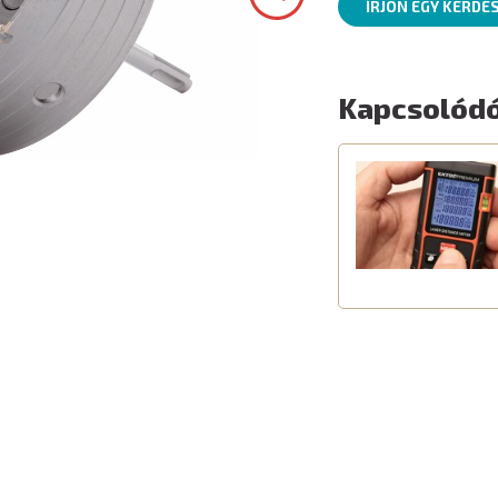
ÍRJON EGY KÉRDÉ
Kapcsolódó