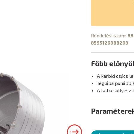
Rendelési szám:
88
8595126988209
Főbb előnyö
A karbid csúcs l
Téglába puhább a
A falba süllyesz
Paramétere