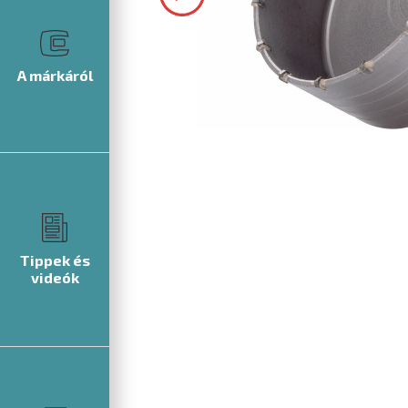
A márkáról
Tippek és
videók