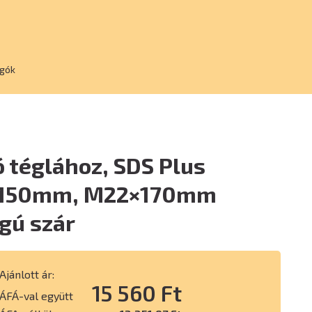
ágók
 téglához, SDS Plus
; 150mm, M22×170mm
gú szár
Ajánlott ár:
15 560 Ft
ÁFÁ-val együtt