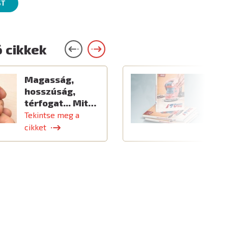
ST
 cikkek
Magasság,
Ú
hosszúság,
térfogat... Mit…
Tekintse meg a
T
cikket
c