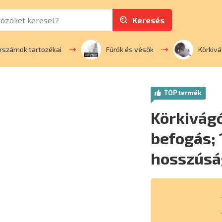
Keresés
rszámok tartozékai
Fúrók és vésők
Körkiv
TOP termék
Körkivágó
befogás
hosszúsá