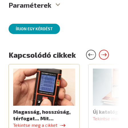
Paraméterek
ÍRJON EGY KÉRDÉST
Kapcsolódó cikkek
Magasság, hosszúság,
Új katalógus
térfogat... Mit…
Tekintse meg a c
Tekintse meg a cikket