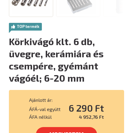
TOP termék
Körkivágó klt. 6 db,
üvegre, kerámiára és
csempére, gyémánt
vágóél; 6-20 mm
Ajánlott ár:
6 290 Ft
ÁFÁ-val együtt
ÁFA nélkül
4 952,76 Ft