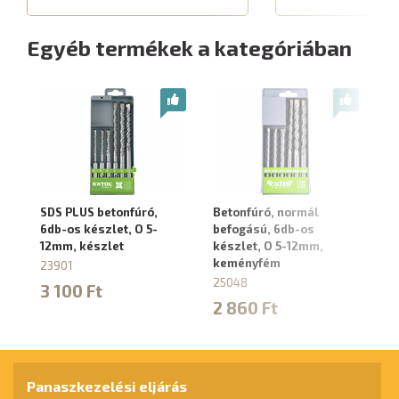
Egyéb termékek a kategóriában
SDS PLUS betonfúró,
Betonfúró, normál
Fú
6db-os készlet, O 5-
befogású, 6db-os
ke
12mm, készlet
készlet, O 5-12mm,
ke
keményfém
m
23901
25048
8
3 100 Ft
2 860 Ft
9
Panaszkezelési eljárás