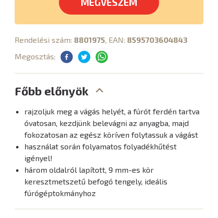
MEGVESZEM
Rendelési szám:
8801975
, EAN:
8595703604843
Megosztás:
Főbb előnyök
rajzoljuk meg a vágás helyét, a fúrót ferdén tartva
óvatosan, kezdjünk belevágni az anyagba, majd
fokozatosan az egész köríven folytassuk a vágást
használat során folyamatos folyadékhűtést
igényel!
három oldalról lapított, 9 mm-es kör
keresztmetszetű befogó tengely, ideális
fúrógéptokmányhoz