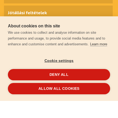
Jótállási feltételek
About cookies on this site
Személyes adatok védelme
We use cookies to collect and analyse information on site
performance and usage, to provide social media features and to
enhance and customise content and advertisements.
Learn more
Kapcsolat
Cookie settings
Garancia regisztráció
DENY ALL
© 2026
extol.hu
- Minden jog fenntartva
ALLOW ALL COOKIES
Létrehozta
FEO