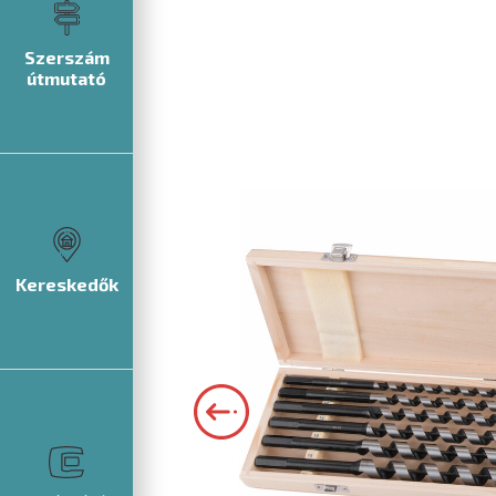
Szerszám
útmutató
Kereskedők