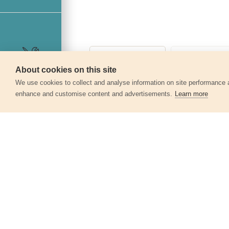
About cookies on this site
Szerviz
We use cookies to collect and analyse information on site performance 
enhance and customise content and advertisements.
Learn more
Egyéb termékek a kate
Fafúró, 6db-os készlet, O 6-