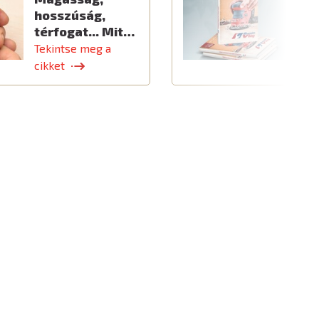
hosszúság,
térfogat... Mit…
Tekintse meg a
T
cikket
c