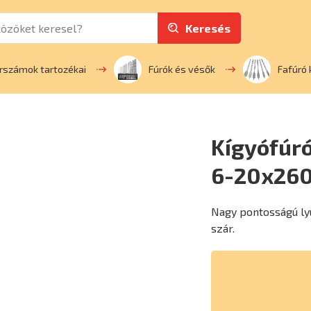
Keresés
rszámok tartozékai
Fúrók és vésők
Fafúró 
Kígyófúró
6-20x2
Nagy pontosságú ly
szár.