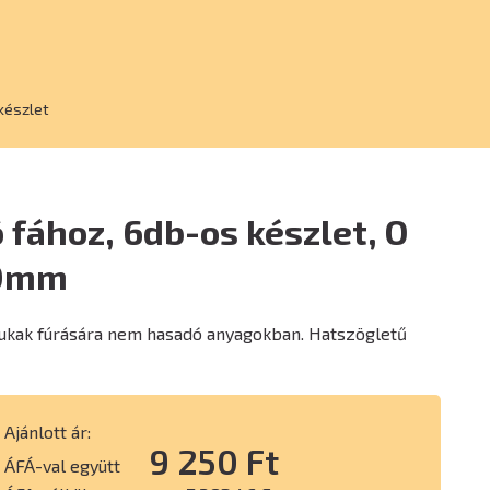
készlet
 fához, 6db-os készlet, O
60mm
ukak fúrására nem hasadó anyagokban. Hatszögletű
Ajánlott ár:
9 250 Ft
ÁFÁ-val együtt