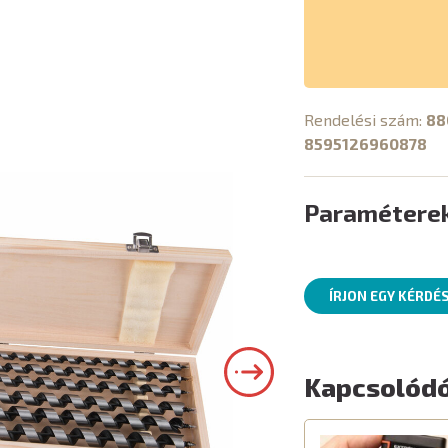
Rendelési szám:
88
8595126960878
Paramétere
ÍRJON EGY KÉRDÉ
Kapcsolódó