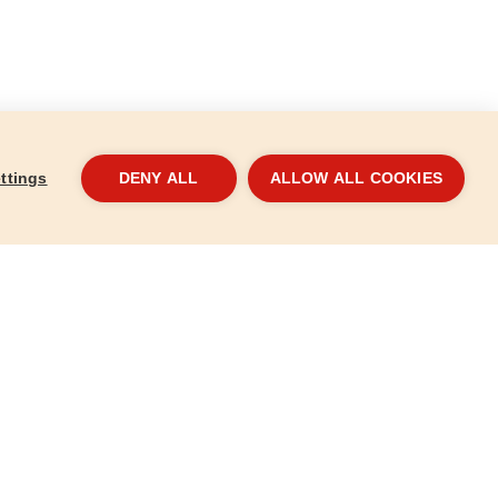
ttings
DENY ALL
ALLOW ALL COOKIES
esztővel
Fafúró, 8db-os készlet, O 3-10mm,
Közp