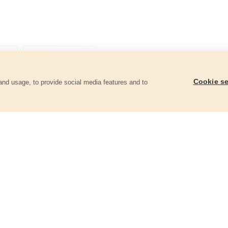
Cookie se
and usage, to provide social media features and to
góriában
Központmaró fához, 6db-os készlet, O
Fafúró klt. 4db, sülly